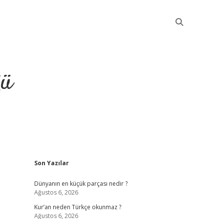
ğü
Sidebar
Son Yazılar
elexbet güncel
Dünyanın en küçük parçası nedir ?
Ağustos 6, 2026
Kur’an neden Türkçe okunmaz ?
Ağustos 6, 2026