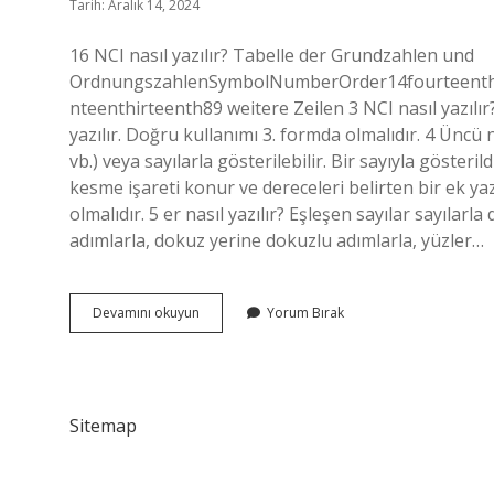
Tarih: Aralık 14, 2024
16 NCI nasıl yazılır? Tabelle der Grundzahlen und
OrdnungszahlenSymbolNumberOrder14fourteenthfo
nteenthirteenth89 weitere Zeilen 3 NCI nasıl yazılı
yazılır. Doğru kullanımı 3. formda olmalıdır. 4 Üncü nas
vb.) veya sayılarla gösterilebilir. Bir sayıyla göste
kesme işareti konur ve dereceleri belirten bir ek yazıl
olmalıdır. 5 er nasıl yazılır? Eşleşen sayılar sayılarla d
adımlarla, dokuz yerine dokuzlu adımlarla, yüzler…
5
Devamını okuyun
Yorum Bırak
Nci
Nasıl
Yazılır
Sitemap