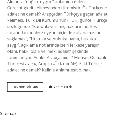
Almanca “doğru, uygun” anlamına gelen
Gerechtigkeit kelimesinden türemiştir. Öz Türkçede
adalet ne demek? Arapçadan Türkçeye geçen adalet
kelimesi, Türk Dil Kurumu’nun (TDK) güncel Türkçe
sözlüğünde; “Kanunla verilmiş hakların herkes
tarafından adalete uygun biçimde kullanılmasını
sağlamak”, “Hukuka ve hukuka uyma, hukuka
saygı”, açıklama notlarında ise “Herkese yaraşır
olanı, hakkı olanı vermek, adalet” şeklinde
tanımlanıyor. Adalet Arapça mıdır? Menşei. Osmanlı
Türkçesi عدالت‎, Arapça عَدَالَة‎ (ʿadāle). Eski Türkçe
adalet ne demek? Kelime anlamı; eşit olmak,…
Adalet
Devamını okuyun
Yorum Bırak
Türkçe
Bir
Kelime
Mi
Sitemap