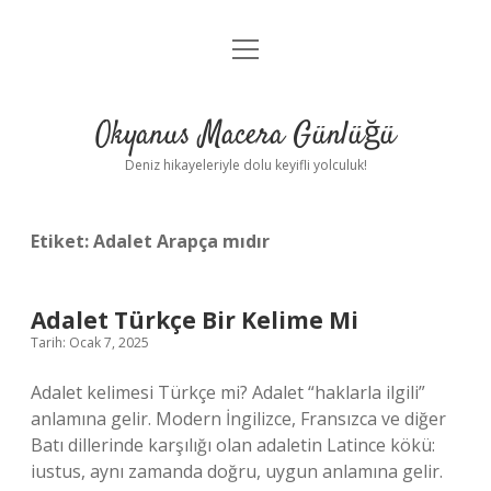
menüyü
Anasayfa
aç
Gizlilik Politikası
Okyanus Macera Günlüğü
Yasal Uyarı
Deniz hikayeleriyle dolu keyifli yolculuk!
Hakkımızda
Etiket:
Adalet Arapça mıdır
Adalet Türkçe Bir Kelime Mi
Tarih: Ocak 7, 2025
Adalet kelimesi Türkçe mi? Adalet “haklarla ilgili”
anlamına gelir. Modern İngilizce, Fransızca ve diğer
Batı dillerinde karşılığı olan adaletin Latince kökü:
iustus, aynı zamanda doğru, uygun anlamına gelir.