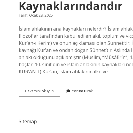
Kaynaklarındandır
Tarih: Ocak 28, 2025
İslam ahlakının ana kaynakları nelerdir? İslam ahlakı
filozoflar tarafından kabul edilen akıl, toplum ve vic
Kur’an-ı Kerim) ve onun açıklaması olan Sünnet’tir. 
kaynağı Kur’an ve ondan doğan Sünnet’tir. Aslında H
ahlakı olduğunu açıklamıştır (Müslim, “Müsâfirîn”, 
başlar. 10. sınıf din ve islam ahlakının kaynakları ne
KUR’AN 1) Kur’an, İslam ahlakının ilke ve…
Aşağıdakilerden
Devamını okuyun
Yorum Bırak
Hangisi
Islam
Ahlakının
Ana
Kaynaklarındandır
Sitemap