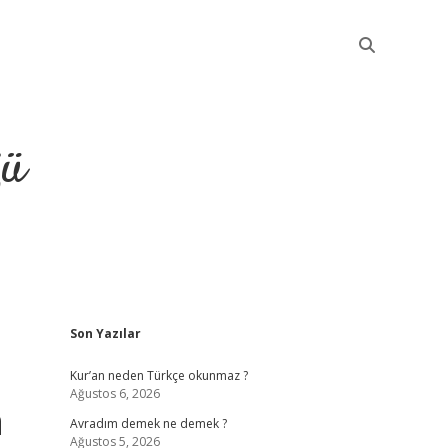
ğü
Sidebar
Son Yazılar
elexbet güncel
Kur’an neden Türkçe okunmaz ?
Ağustos 6, 2026
a
Avradım demek ne demek ?
Ağustos 5, 2026