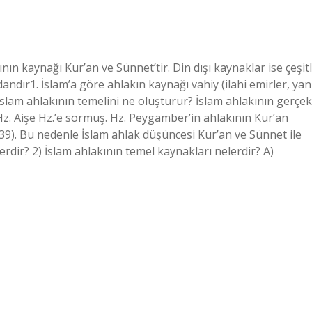
nın kaynağı Kur’an ve Sünnet’tir. Din dışı kaynaklar ise çeşitl
dandır1. İslam’a göre ahlakın kaynağı vahiy (ilahi emirler, yan
İslam ahlakının temelini ne oluşturur? İslam ahlakının gerçek
z. Aişe Hz.’e sormuş. Hz. Peygamber’in ahlakının Kur’an
139). Bu nedenle İslam ahlak düşüncesi Kur’an ve Sünnet ile
lerdir? 2) İslam ahlakının temel kaynakları nelerdir? A)