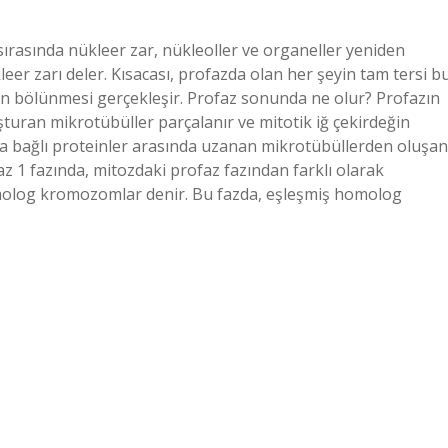
sırasında nükleer zar, nükleoller ve organeller yeniden
er zarı deler. Kısacası, profazda olan her şeyin tam tersi b
n bölünmesi gerçekleşir. Profaz sonunda ne olur? Profazın
turan mikrotübüller parçalanır ve mitotik iğ çekirdeğin
ara bağlı proteinler arasında uzanan mikrotübüllerden oluşan
faz 1 fazında, mitozdaki profaz fazından farklı olarak
homolog kromozomlar denir. Bu fazda, eşleşmiş homolog