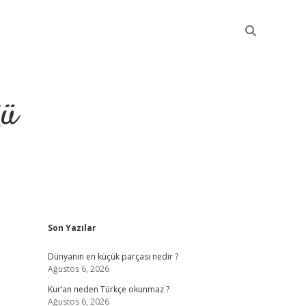
ğü
Sidebar
Son Yazılar
elexbet güncel
Dünyanın en küçük parçası nedir ?
Ağustos 6, 2026
Kur’an neden Türkçe okunmaz ?
Ağustos 6, 2026