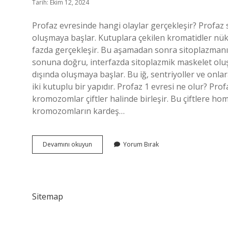
Tarih: Ekim 12, 2024
Profaz evresinde hangi olaylar gerçekleşir? Profaz 
oluşmaya başlar. Kutuplara çekilen kromatidler nükle
fazda gerçekleşir. Bu aşamadan sonra sitoplazmanı
sonuna doğru, interfazda sitoplazmik maskelet oluş
dışında oluşmaya başlar. Bu iğ, sentriyoller ve onl
iki kutuplu bir yapıdır. Profaz 1 evresi ne olur? Pro
kromozomlar çiftler halinde birleşir. Bu çiftlere 
kromozomların kardeş…
Profaz
Devamını okuyun
Yorum Bırak
Da
Ne
Olur
Sitemap