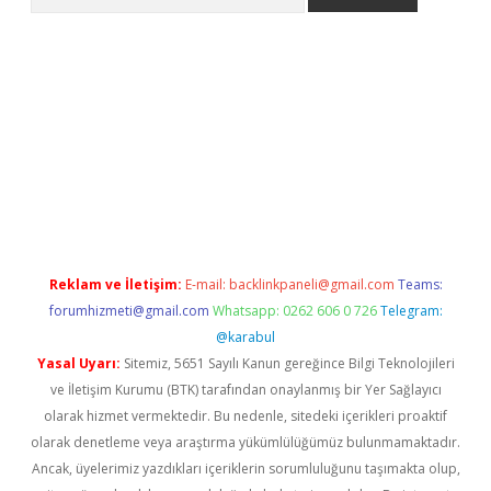
et güncel giriş
betexper indir
Reklam ve İletişim:
E-mail:
backlinkpaneli@gmail.com
Teams:
forumhizmeti@gmail.com
Whatsapp: 0262 606 0 726
Telegram:
@karabul
Yasal Uyarı:
Sitemiz, 5651 Sayılı Kanun gereğince Bilgi Teknolojileri
ve İletişim Kurumu (BTK) tarafından onaylanmış bir Yer Sağlayıcı
olarak hizmet vermektedir. Bu nedenle, sitedeki içerikleri proaktif
olarak denetleme veya araştırma yükümlülüğümüz bulunmamaktadır.
Ancak, üyelerimiz yazdıkları içeriklerin sorumluluğunu taşımakta olup,