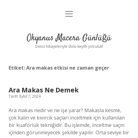
menüyü
Anasayfa
aç
Gizlilik Politikası
Okyanus Macera Günlüğü
Yasal Uyarı
Deniz hikayeleriyle dolu keyifli yolculuk!
Hakkımızda
Etiket:
Ara makas etkisi ne zaman geçer
Ara Makas Ne Demek
Tarih: Eylül 7, 2024
Ara makas nedir ve ne işe yarar? Makasla kesme,
çok kalın ve kıvırcık saçları inceltmek için kullanılan
bir kuaförlük tekniğidir. Bu işlemde, inceltme saçın
içinden görünmeyecek şekilde yapılır. Orta seviye bir