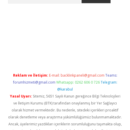
xbet güncel giriş
betexper indir
Reklam ve İletişim:
E-mail:
backlinkpaneli@gmail.com
Teams:
forumhizmeti@gmail.com
Whatsapp: 0262 606 0 726
Telegram:
@karabul
Yasal Uyarı:
Sitemiz, 5651 Sayılı Kanun gereğince Bilgi Teknolojileri
ve İletişim Kurumu (BTK) tarafından onaylanmış bir Yer Sağlayıcı
olarak hizmet vermektedir. Bu nedenle, sitedeki içerikleri proaktif
olarak denetleme veya araştırma yükümlülüğümüz bulunmamaktadır.
Ancak, üyelerimiz yazdıkları içeriklerin sorumluluğunu taşımakta olup,