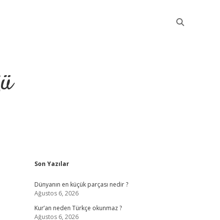
ğü
Sidebar
Son Yazılar
elexbet güncel
Dünyanın en küçük parçası nedir ?
Ağustos 6, 2026
Kur’an neden Türkçe okunmaz ?
Ağustos 6, 2026