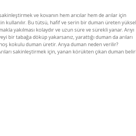
ı sakinleştirmek ve kovanın hem arıcılar hem de arılar için
n kullanılır. Bu tütsü, hafif ve serin bir duman üreten yükse
kmakla yakılması kolaydır ve uzun süre ve sürekli yanar. Arıyı
eyi bir tabağa döküp yakarsanız, yarattığı duman da arıları
 hoş kokulu duman üretir. Arıya duman neden verilir?
Arıları sakinleştirmek için, yanan körükten çıkan duman belirl