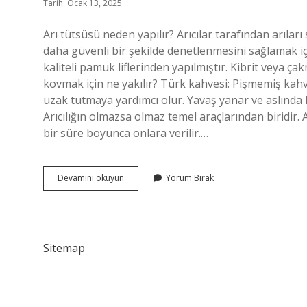
Tarih: Ocak 13, 2025
Arı tütsüsü neden yapılır? Arıcılar tarafından arılar
daha güvenli bir şekilde denetlenmesini sağlamak içi
kaliteli pamuk liflerinden yapılmıştır. Kibrit veya ça
kovmak için ne yakılır? Türk kahvesi: Pişmemiş kahv
uzak tutmaya yardımcı olur. Yavaş yanar ve aslında
Arıcılığın olmazsa olmaz temel araçlarından biridir. 
bir süre boyunca onlara verilir.…
Arılara
Devamını okuyun
Yorum Bırak
Tütsü
Neden
Verilir
Sitemap