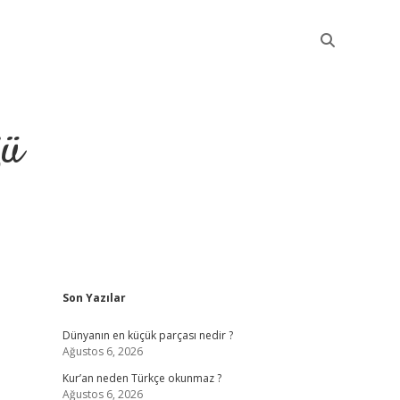
ğü
Sidebar
Son Yazılar
elexbet güncel
Dünyanın en küçük parçası nedir ?
Ağustos 6, 2026
Kur’an neden Türkçe okunmaz ?
Ağustos 6, 2026