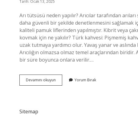
Tarih: Ocak 13, 2025
Arı tütsüsü neden yapılır? Arıcılar tarafından arılar
daha güvenli bir şekilde denetlenmesini sağlamak içi
kaliteli pamuk liflerinden yapılmıştır. Kibrit veya ça
kovmak için ne yakılır? Türk kahvesi: Pişmemiş kahv
uzak tutmaya yardımcı olur. Yavaş yanar ve aslında
Arıcılığın olmazsa olmaz temel araçlarından biridir. 
bir süre boyunca onlara verilir.…
Arılara
Devamını okuyun
Yorum Bırak
Tütsü
Neden
Verilir
Sitemap