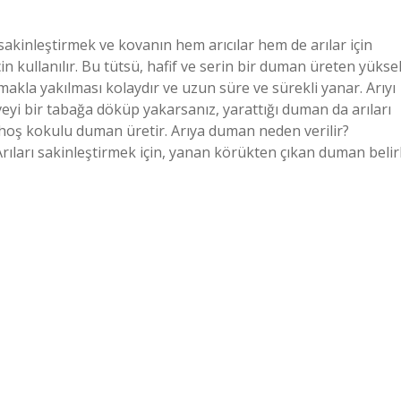
ı sakinleştirmek ve kovanın hem arıcılar hem de arılar için
n kullanılır. Bu tütsü, hafif ve serin bir duman üreten yükse
kmakla yakılması kolaydır ve uzun süre ve sürekli yanar. Arıyı
eyi bir tabağa döküp yakarsanız, yarattığı duman da arıları
 hoş kokulu duman üretir. Arıya duman neden verilir?
Arıları sakinleştirmek için, yanan körükten çıkan duman belirl