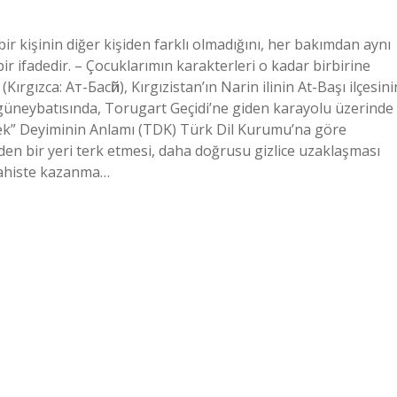
ir kişinin diğer kişiden farklı olmadığını, her bakımdan aynı
 ifadedir. – Çocuklarımın karakterleri o kadar birbirine
(Kırgızca: Aт-Бaсһй), Kırgızistan’ın Narin ilinin At-Başı ilçesini
güneybatısında, Torugart Geçidi’ne giden karayolu üzerinde
ek” Deyiminin Anlamı (TDK) Türk Dil Kurumu’na göre
en bir yeri terk etmesi, daha doğrusu gizlice uzaklaşması
t bahiste kazanma…