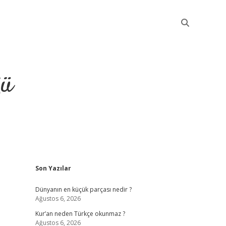
ğü
Sidebar
Son Yazılar
elexbet güncel giriş
betexper in
Dünyanın en küçük parçası nedir ?
Ağustos 6, 2026
Kur’an neden Türkçe okunmaz ?
Ağustos 6, 2026