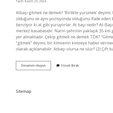
Tarih: Kasım 23, 2024
Atbaşı gitmek ne demek? ‘Birlikte yürümek’ deyimi, b
olduğunu ve aynı pozisyonda olduğunu ifade eden bir
benziyor ki at gibi yürüyorlar. At başı nedir? At-Başı 
merkez kasabasıdır. Narin şehrinin yaklaşık 35 km 
yer almaktadır. Çekip gitmek ne demek TDK? “Gitm
“gitmek” deyimi, bir kimsenin kimseye haber vermed
olarak açıklanabilir. Atbaşı olursa ne olur? (2) Çif
Atbaşı
Devamını okuyun
Yorum Bırak
Gitmek
Ne
Demek
Tdk
Sitemap