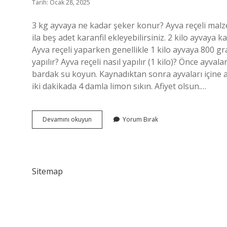
Tarih: Ocak 28, 2025
3 kg ayvaya ne kadar şeker konur? Ayva reçeli malze
ila beş adet karanfil ekleyebilirsiniz. 2 kilo ayvaya 
Ayva reçeli yaparken genellikle 1 kilo ayvaya 800 gram
yapılır? Ayva reçeli nasıl yapılır (1 kilo)? Önce ayva
bardak su koyun. Kaynadıktan sonra ayvaları içine 
iki dakikada 4 damla limon sıkın. Afiyet olsun.…
3
Devamını okuyun
Yorum Bırak
Kilo
Ayvaya
Ne
Kadar
Şeker
Sitemap
Girer