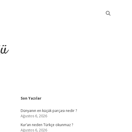
ğü
Sidebar
Son Yazılar
elexbet güncel
Dünyanın en küçük parçası nedir ?
Ağustos 6, 2026
Kur’an neden Türkçe okunmaz ?
Ağustos 6, 2026