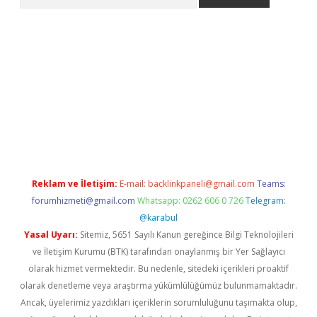
bet güncel giriş
betexper indir
Reklam ve İletişim:
E-mail:
backlinkpaneli@gmail.com
Teams:
forumhizmeti@gmail.com
Whatsapp: 0262 606 0 726
Telegram:
@karabul
Yasal Uyarı:
Sitemiz, 5651 Sayılı Kanun gereğince Bilgi Teknolojileri
ve İletişim Kurumu (BTK) tarafından onaylanmış bir Yer Sağlayıcı
olarak hizmet vermektedir. Bu nedenle, sitedeki içerikleri proaktif
olarak denetleme veya araştırma yükümlülüğümüz bulunmamaktadır.
Ancak, üyelerimiz yazdıkları içeriklerin sorumluluğunu taşımakta olup,