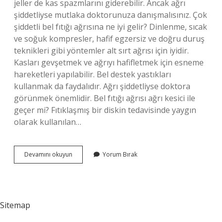
jeller de kas spazmlarını giderebilir. Ancak ağrı
şiddetliyse mutlaka doktorunuza danışmalısınız. Çok
şiddetli bel fıtığı ağrısına ne iyi gelir? Dinlenme, sıcak
ve soğuk kompresler, hafif egzersiz ve doğru duruş
teknikleri gibi yöntemler alt sırt ağrısı için iyidir.
Kasları gevşetmek ve ağrıyı hafifletmek için esneme
hareketleri yapılabilir. Bel destek yastıkları
kullanmak da faydalıdır. Ağrı şiddetliyse doktora
görünmek önemlidir. Bel fıtığı ağrısı ağrı kesici ile
geçer mi? Fıtıklaşmış bir diskin tedavisinde yaygın
olarak kullanılan…
Bel
Devamını okuyun
Yorum Bırak
Fıtığı
Için
Hangi
Ağrı
Kesici
Sitemap
Iyi