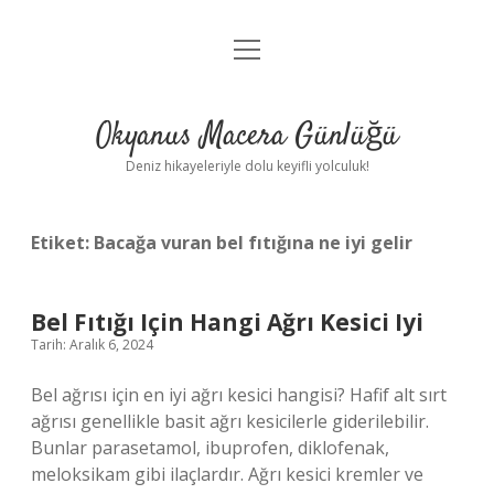
menüyü
Anasayfa
aç
Gizlilik Politikası
Okyanus Macera Günlüğü
Yasal Uyarı
Deniz hikayeleriyle dolu keyifli yolculuk!
Hakkımızda
Etiket:
Bacağa vuran bel fıtığına ne iyi gelir
Bel Fıtığı Için Hangi Ağrı Kesici Iyi
Tarih: Aralık 6, 2024
Bel ağrısı için en iyi ağrı kesici hangisi? Hafif alt sırt
ağrısı genellikle basit ağrı kesicilerle giderilebilir.
Bunlar parasetamol, ibuprofen, diklofenak,
meloksikam gibi ilaçlardır. Ağrı kesici kremler ve