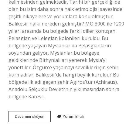
kelimesinden gelmektedir. Tarihi bir gerçekliği de
olan bu isim daha sonra halk etimolojisi sayesinde
çeşitli hikayelere ve yorumlara konu olmuştur.
Balıkesir halkı nereden gelmiştir? MÖ 3000 ile 1200
yılları arasında bu bölgede farklı diller konuşan
Pelasgian ve Lelegian kolonileri kuruldu. Bu
bölgede yaşayan Mysianlar da Pelasgianların
soyundan geliyor. Mysianlar bu bölgeye
geldiklerinde Bithynialıları yenerek Mysia’yı
yönettiler. Özgürce yaşamayı sevdikleri için şehir
kurmadılar. Balıkesir’de hangi beylik kuruldu? Bu
bölgede ilk adı geçen şehir Agiros’tur (Achiraus).
Anadolu Selçuklu Devleti’nin yıkılmasından sonra
bölgede Karesi…
Balıkesirde
Devamını okuyun
Yorum Bırak
Hangi
Uygarlık
Yaşamıştır