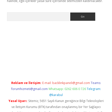
halinde, ilgili içerikler yasal süre içerisinde sitemizden kaldırılacaktır.
Arama
et güncel giriş
betexper indir
Reklam ve İletişim:
E-mail:
backlinkpaneli@gmail.com
Teams:
forumhizmeti@gmail.com
Whatsapp: 0262 606 0 726
Telegram:
@karabul
Yasal Uyarı:
Sitemiz, 5651 Sayılı Kanun gereğince Bilgi Teknolojileri
ve İletişim Kurumu (BTK) tarafından onaylanmış bir Yer Sağlayıcı