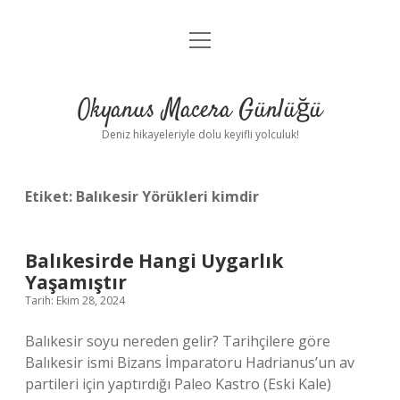
menüyü
Anasayfa
aç
Gizlilik Politikası
Okyanus Macera Günlüğü
Yasal Uyarı
Deniz hikayeleriyle dolu keyifli yolculuk!
Hakkımızda
Etiket:
Balıkesir Yörükleri kimdir
Balıkesirde Hangi Uygarlık
Yaşamıştır
Tarih: Ekim 28, 2024
Balıkesir soyu nereden gelir? Tarihçilere göre
Balıkesir ismi Bizans İmparatoru Hadrianus’un av
partileri için yaptırdığı Paleo Kastro (Eski Kale)