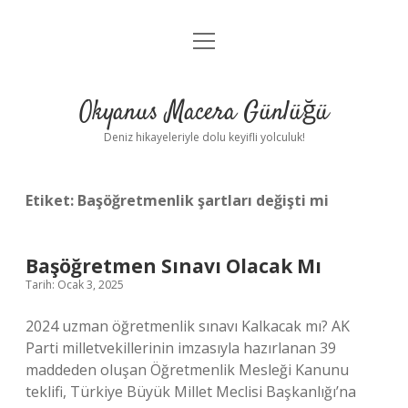
menüyü
Anasayfa
aç
Gizlilik Politikası
Okyanus Macera Günlüğü
Yasal Uyarı
Deniz hikayeleriyle dolu keyifli yolculuk!
Hakkımızda
Etiket:
Başöğretmenlik şartları değişti mi
Başöğretmen Sınavı Olacak Mı
Tarih: Ocak 3, 2025
2024 uzman öğretmenlik sınavı Kalkacak mı? AK
Parti milletvekillerinin imzasıyla hazırlanan 39
maddeden oluşan Öğretmenlik Mesleği Kanunu
teklifi, Türkiye Büyük Millet Meclisi Başkanlığı’na