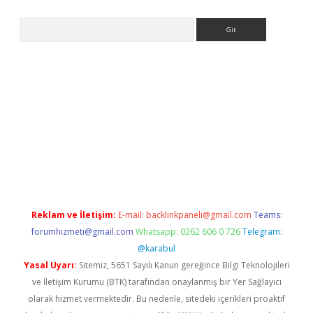
Arama
et güncel giriş
betexper indir
Reklam ve İletişim:
E-mail:
backlinkpaneli@gmail.com
Teams:
forumhizmeti@gmail.com
Whatsapp: 0262 606 0 726
Telegram:
@karabul
Yasal Uyarı:
Sitemiz, 5651 Sayılı Kanun gereğince Bilgi Teknolojileri
ve İletişim Kurumu (BTK) tarafından onaylanmış bir Yer Sağlayıcı
olarak hizmet vermektedir. Bu nedenle, sitedeki içerikleri proaktif