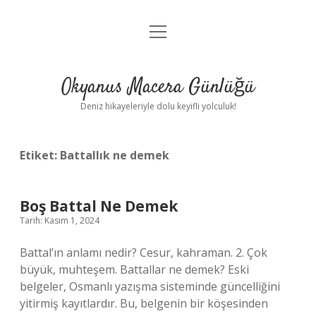
menüyü
Anasayfa
aç
Gizlilik Politikası
Okyanus Macera Günlüğü
Yasal Uyarı
Deniz hikayeleriyle dolu keyifli yolculuk!
Hakkımızda
Etiket:
Battallık ne demek
Boş Battal Ne Demek
Tarih: Kasım 1, 2024
Battal’ın anlamı nedir? Cesur, kahraman. 2. Çok
büyük, muhteşem. Battallar ne demek? Eski
belgeler, Osmanlı yazışma sisteminde güncelliğini
yitirmiş kayıtlardır. Bu, belgenin bir köşesinden