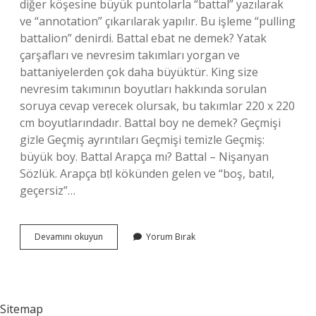
diğer köşesine büyük puntolarla “battal” yazılarak
ve “annotation” çıkarılarak yapılır. Bu işleme “pulling
battalion” denirdi. Battal ebat ne demek? Yatak
çarşafları ve nevresim takımları yorgan ve
battaniyelerden çok daha büyüktür. King size
nevresim takımının boyutları hakkında sorulan
soruya cevap verecek olursak, bu takımlar 220 x 220
cm boyutlarındadır. Battal boy ne demek? Geçmişi
gizle Geçmiş ayrıntıları Geçmişi temizle Geçmiş:
büyük boy. Battal Arapça mı? Battal – Nişanyan
Sözlük. Arapça bṭl kökünden gelen ve “boş, batıl,
geçersiz”…
Boş
Devamını okuyun
Yorum Bırak
Battal
Ne
Demek
Sitemap