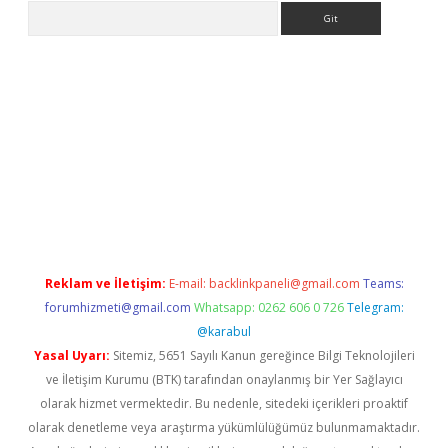
Arama
bet güncel giriş
betexper indir
Reklam ve İletişim:
E-mail:
backlinkpaneli@gmail.com
Teams:
forumhizmeti@gmail.com
Whatsapp: 0262 606 0 726
Telegram:
@karabul
Yasal Uyarı:
Sitemiz, 5651 Sayılı Kanun gereğince Bilgi Teknolojileri
ve İletişim Kurumu (BTK) tarafından onaylanmış bir Yer Sağlayıcı
olarak hizmet vermektedir. Bu nedenle, sitedeki içerikleri proaktif
olarak denetleme veya araştırma yükümlülüğümüz bulunmamaktadır.