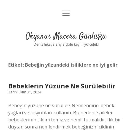
menüyü
Anasayfa
aç
Gizlilik Politikası
Okyanus Macera Günlüğü
Yasal Uyarı
Deniz hikayeleriyle dolu keyifli yolculuk!
Hakkımızda
Etiket:
Bebeğin yüzundeki isiliklere ne iyi gelir
Bebeklerin Yüzüne Ne Sürülebilir
Tarih: Ekim 31, 2024
Bebeğin yüzüne ne sürülür? Nemlendirici bebek
yağları ve losyonları kullanın. Bu nedenle aileler
bebeklerinin cildini temiz ve nemli tutmalıdır. Ilık bir
duştan sonra nemlendirmek bebeğinizin cildinin