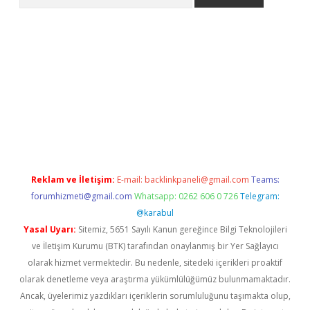
et güncel giriş
betexper indir
Reklam ve İletişim:
E-mail:
backlinkpaneli@gmail.com
Teams:
forumhizmeti@gmail.com
Whatsapp: 0262 606 0 726
Telegram:
@karabul
Yasal Uyarı:
Sitemiz, 5651 Sayılı Kanun gereğince Bilgi Teknolojileri
ve İletişim Kurumu (BTK) tarafından onaylanmış bir Yer Sağlayıcı
olarak hizmet vermektedir. Bu nedenle, sitedeki içerikleri proaktif
olarak denetleme veya araştırma yükümlülüğümüz bulunmamaktadır.
Ancak, üyelerimiz yazdıkları içeriklerin sorumluluğunu taşımakta olup,