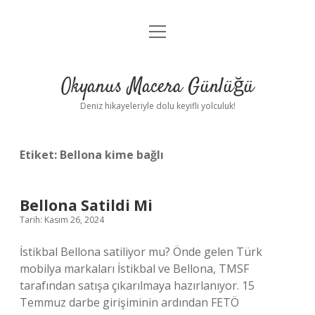
menüyü
Anasayfa
aç
Gizlilik Politikası
Okyanus Macera Günlüğü
Yasal Uyarı
Deniz hikayeleriyle dolu keyifli yolculuk!
Hakkımızda
Etiket:
Bellona kime bağlı
Bellona Satildi Mi
Tarih: Kasım 26, 2024
İstikbal Bellona satiliyor mu? Önde gelen Türk
mobilya markaları İstikbal ve Bellona, ​​TMSF
tarafından satışa çıkarılmaya hazırlanıyor. 15
Temmuz darbe girişiminin ardından FETÖ