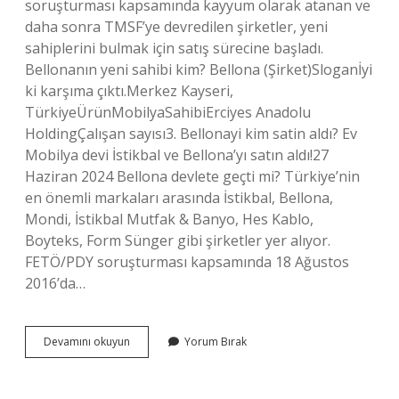
soruşturması kapsamında kayyum olarak atanan ve
daha sonra TMSF’ye devredilen şirketler, yeni
sahiplerini bulmak için satış sürecine başladı.
Bellonanın yeni sahibi kim? Bellona (Şirket)Sloganİyi
ki karşıma çıktı.Merkez Kayseri,
TürkiyeÜrünMobilyaSahibiErciyes Anadolu
HoldingÇalışan sayısı3. Bellonayi kim satin aldı? Ev
Mobilya devi İstikbal ve Bellona’yı satın aldı!27
Haziran 2024 Bellona devlete geçti mi? Türkiye’nin
en önemli markaları arasında İstikbal, Bellona, ​​​​​​​​
Mondi, İstikbal Mutfak & Banyo, Hes Kablo,
Boyteks, Form Sünger gibi şirketler yer alıyor.
FETÖ/PDY soruşturması kapsamında 18 Ağustos
2016’da…
Bellona
Devamını okuyun
Yorum Bırak
Satildi
Mi