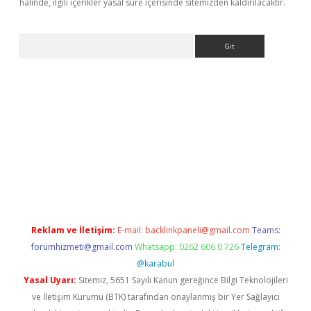
halinde, ilgili içerikler yasal süre içerisinde sitemizden kaldırılacaktır.
Arama
bet güncel giriş
betexper indir
Reklam ve İletişim:
E-mail:
backlinkpaneli@gmail.com
Teams:
forumhizmeti@gmail.com
Whatsapp: 0262 606 0 726
Telegram:
@karabul
Yasal Uyarı:
Sitemiz, 5651 Sayılı Kanun gereğince Bilgi Teknolojileri
ve İletişim Kurumu (BTK) tarafından onaylanmış bir Yer Sağlayıcı