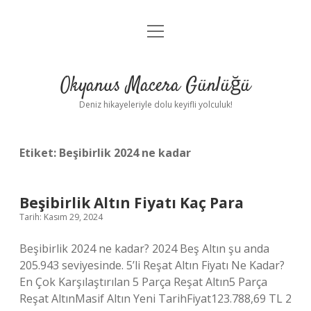
menüyü
Anasayfa
aç
Gizlilik Politikası
Okyanus Macera Günlüğü
Yasal Uyarı
Deniz hikayeleriyle dolu keyifli yolculuk!
Hakkımızda
Etiket:
Beşibirlik 2024 ne kadar
Beşibirlik Altın Fiyatı Kaç Para
Tarih: Kasım 29, 2024
Beşibirlik 2024 ne kadar? 2024 Beş Altın şu anda
205.943 seviyesinde. 5’li Reşat Altın Fiyatı Ne Kadar?
En Çok Karşılaştırılan 5 Parça Reşat Altın5 Parça
Reşat AltınMasif Altın Yeni TarihFiyat123.788,69 TL 2