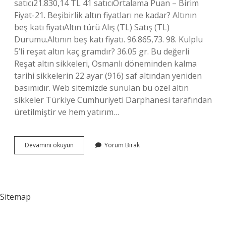
satıcı21.830,14 TL 41 satıcıOrtalama Puan – Birim
Fiyat-21. Beşibirlik altın fiyatları ne kadar? Altının
beş katı fiyatıAltın türü Alış (TL) Satış (TL)
Durumu.Altının beş katı fiyatı. 96.865,73. 98. Kulplu
5’li reşat altın kaç gramdır? 36.05 gr. Bu değerli
Reşat altın sikkeleri, Osmanlı döneminden kalma
tarihi sikkelerin 22 ayar (916) saf altından yeniden
basımıdır. Web sitemizde sunulan bu özel altın
sikkeler Türkiye Cumhuriyeti Darphanesi tarafından
üretilmiştir ve hem yatırım…
Beşibirlik
Devamını okuyun
Yorum Bırak
Altın
Fiyatı
Kaç
Para
Sitemap