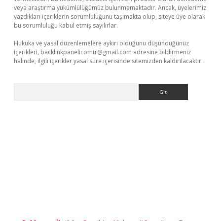
veya araştırma yükümlülüğümüz bulunmamaktadır. Ancak, üyelerimiz
yazdıkları içeriklerin sorumluluğunu taşımakta olup, siteye üye olarak
bu sorumluluğu kabul etmiş sayılırlar.
Hukuka ve yasal düzenlemelere aykırı olduğunu düşündüğünüz
içerikleri,
backlinkpanelicomtr@gmail.com
adresine bildirmeniz
halinde, ilgili içerikler yasal süre içerisinde sitemizden kaldırılacaktır.
Arama
et güncel giriş
betexper indir