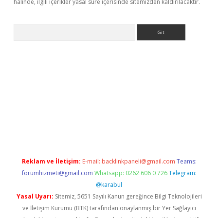
halinde, ilgili içerikler yasal süre içerisinde sitemizden kaldırılacaktır.
Arama
xbet güncel giriş
betexper indir
Reklam ve İletişim:
E-mail:
backlinkpaneli@gmail.com
Teams:
forumhizmeti@gmail.com
Whatsapp: 0262 606 0 726
Telegram:
@karabul
Yasal Uyarı:
Sitemiz, 5651 Sayılı Kanun gereğince Bilgi Teknolojileri
ve İletişim Kurumu (BTK) tarafından onaylanmış bir Yer Sağlayıcı