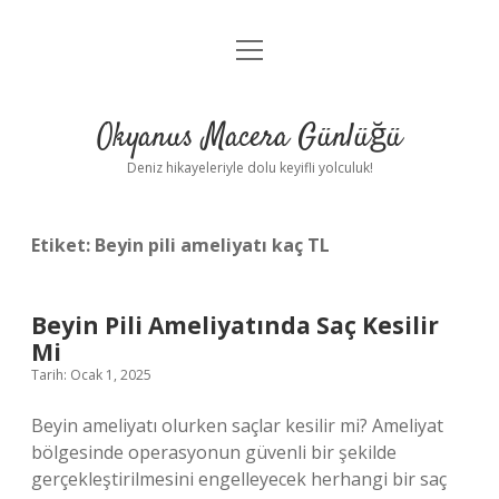
menüyü
Anasayfa
aç
Gizlilik Politikası
Okyanus Macera Günlüğü
Yasal Uyarı
Deniz hikayeleriyle dolu keyifli yolculuk!
Hakkımızda
Etiket:
Beyin pili ameliyatı kaç TL
Beyin Pili Ameliyatında Saç Kesilir
Mi
Tarih: Ocak 1, 2025
Beyin ameliyatı olurken saçlar kesilir mi? Ameliyat
bölgesinde operasyonun güvenli bir şekilde
gerçekleştirilmesini engelleyecek herhangi bir saç