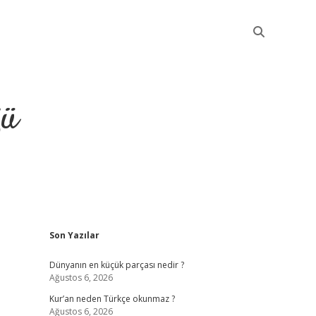
ğü
Sidebar
Son Yazılar
elexbet güncel
Dünyanın en küçük parçası nedir ?
Ağustos 6, 2026
Kur’an neden Türkçe okunmaz ?
Ağustos 6, 2026