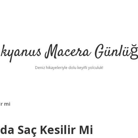
kyanus Macera Günlü
Deniz hikayeleriyle dolu keyifli yolculuk!
ir mi
da Saç Kesilir Mi