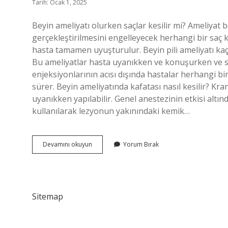
Tarih: Ocak 1, 2025
Beyin ameliyatı olurken saçlar kesilir mi? Ameliyat
gerçekleştirilmesini engelleyecek herhangi bir saç k
hasta tamamen uyuşturulur. Beyin pili ameliyatı kaç 
Bu ameliyatlar hasta uyanıkken ve konuşurken ve s
enjeksiyonlarının acısı dışında hastalar herhangi bi
sürer. Beyin ameliyatında kafatası nasıl kesilir? Kr
uyanıkken yapılabilir. Genel anestezinin etkisi altınd
kullanılarak lezyonun yakınındaki kemik…
Beyin
Devamını okuyun
Yorum Bırak
Pili
Ameliyatında
Saç
Kesilir
Mi
Sitemap