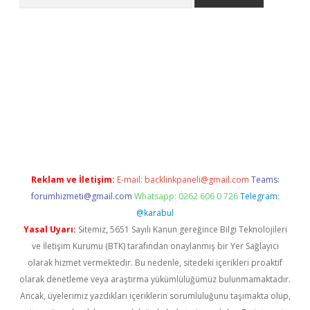
bet güncel giriş
betexper indir
Reklam ve İletişim:
E-mail:
backlinkpaneli@gmail.com
Teams:
forumhizmeti@gmail.com
Whatsapp: 0262 606 0 726
Telegram:
@karabul
Yasal Uyarı:
Sitemiz, 5651 Sayılı Kanun gereğince Bilgi Teknolojileri
ve İletişim Kurumu (BTK) tarafından onaylanmış bir Yer Sağlayıcı
olarak hizmet vermektedir. Bu nedenle, sitedeki içerikleri proaktif
olarak denetleme veya araştırma yükümlülüğümüz bulunmamaktadır.
Ancak, üyelerimiz yazdıkları içeriklerin sorumluluğunu taşımakta olup,