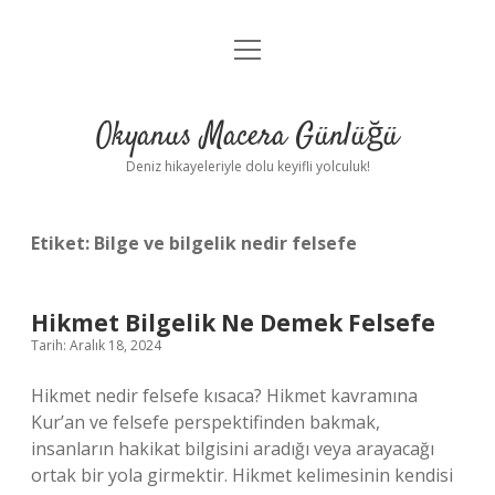
menüyü
Anasayfa
aç
Gizlilik Politikası
Okyanus Macera Günlüğü
Yasal Uyarı
Deniz hikayeleriyle dolu keyifli yolculuk!
Hakkımızda
Etiket:
Bilge ve bilgelik nedir felsefe
Hikmet Bilgelik Ne Demek Felsefe
Tarih: Aralık 18, 2024
Hikmet nedir felsefe kısaca? Hikmet kavramına
Kur’an ve felsefe perspektifinden bakmak,
insanların hakikat bilgisini aradığı veya arayacağı
ortak bir yola girmektir. Hikmet kelimesinin kendisi