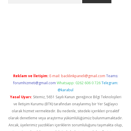
et güncel giriş
betexper indir
Reklam ve İletişim:
E-mail:
backlinkpaneli@gmail.com
Teams:
forumhizmeti@gmail.com
Whatsapp: 0262 606 0 726
Telegram:
@karabul
Yasal Uyarı:
Sitemiz, 5651 Sayılı Kanun gereğince Bilgi Teknolojileri
ve İletişim Kurumu (BTK) tarafından onaylanmış bir Yer Sağlayıcı
olarak hizmet vermektedir. Bu nedenle, sitedeki içerikleri proaktif
olarak denetleme veya araştırma yükümlülüğümüz bulunmamaktadır.
Ancak, üyelerimiz yazdıkları içeriklerin sorumluluğunu taşımakta olup,