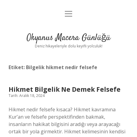
menüyü
Anasayfa
aç
Gizlilik Politikası
Okyanus Macera Günlüğü
Yasal Uyarı
Deniz hikayeleriyle dolu keyifli yolculuk!
Hakkımızda
Etiket:
Bilgelik hikmet nedir felsefe
Hikmet Bilgelik Ne Demek Felsefe
Tarih: Aralık 18, 2024
Hikmet nedir felsefe kısaca? Hikmet kavramına
Kur’an ve felsefe perspektifinden bakmak,
insanların hakikat bilgisini aradığı veya arayacağı
ortak bir yola girmektir. Hikmet kelimesinin kendisi