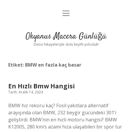
menüyü
Anasayfa
aç
Gizlilik Politikası
Okyanus Macera Günlüğü
Yasal Uyarı
Deniz hikayeleriyle dolu keyifli yolculuk!
Hakkımızda
Etiket:
BMW en fazla kaç basar
En Hızlı Bmw Hangisi
Tarih: Aralık 14, 2024
BMW hız rekoru kaç? Fosil yakıtlara alternatif
arayışında olan BMW, 232 beygir gücündeki 301’i
geliştirdi. BMW’nin en hızlı motoru hangisi? BMW
K1200S, 280 km/s azami hıza ulaşabilen bir spor tur