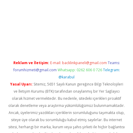
et güncel giriş
betexper indir
Reklam ve İletişim:
E-mail:
backlinkpaneli@gmail.com
Teams:
forumhizmeti@gmail.com
Whatsapp: 0262 606 0 726
Telegram:
@karabul
Yasal Uyarı:
Sitemiz, 5651 Sayılı Kanun gereğince Bilgi Teknolojileri
ve İletişim Kurumu (BTK) tarafından onaylanmış bir Yer Sağlayıcı
olarak hizmet vermektedir. Bu nedenle, sitedeki içerikleri proaktif
olarak denetleme veya araştırma yükümlülüğümüz bulunmamaktadır.
Ancak, üyelerimiz yazdıkları içeriklerin sorumluluğunu taşımakta olup,
siteye üye olarak bu sorumluluğu kabul etmiş sayılırlar. Bu internet
sitesi, herhangi bir marka, kurum veya şahıs şirketi ile hiçbir bağlantısı