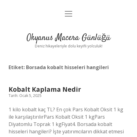
menüyü
Anasayfa
aç
Gizlilik Politikası
Okyanus Macera Günlüğü
Yasal Uyarı
Deniz hikayeleriyle dolu keyifli yolculuk!
Hakkımızda
Etiket:
Borsada kobalt hisseleri hangileri
Kobalt Kaplama Nedir
Tarih: Ocak 5, 2025
1 kilo kobalt kaç TL? En çok Pars Kobalt Oksit 1 kg
ile karşılaştırılırPars Kobalt Oksit 1 kgPars
Diyatomlu Toprak 1 kgFiyat4. Borsada kobalt
hisseleri hangileri? İşte yatırımcıların dikkat etmesi