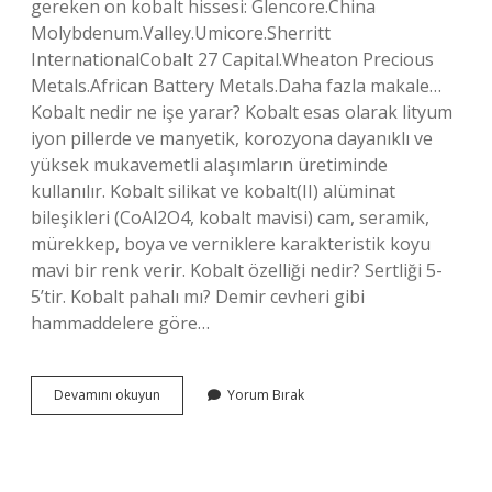
gereken on kobalt hissesi: Glencore.China
Molybdenum.Valley.Umicore.Sherritt
InternationalCobalt 27 Capital.Wheaton Precious
Metals.African Battery Metals.Daha fazla makale…
Kobalt nedir ne işe yarar? Kobalt esas olarak lityum
iyon pillerde ve manyetik, korozyona dayanıklı ve
yüksek mukavemetli alaşımların üretiminde
kullanılır. Kobalt silikat ve kobalt(II) alüminat
bileşikleri (CoAl2O4, kobalt mavisi) cam, seramik,
mürekkep, boya ve verniklere karakteristik koyu
mavi bir renk verir. Kobalt özelliği nedir? Sertliği 5-
5’tir. Kobalt pahalı mı? Demir cevheri gibi
hammaddelere göre…
Kobalt
Devamını okuyun
Yorum Bırak
Kaplama
Nedir