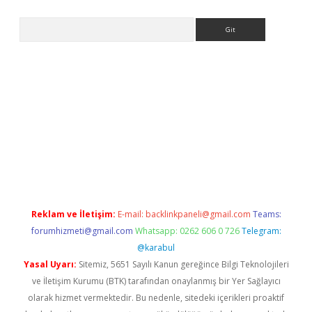
Arama
et güncel giriş
betexper indir
Reklam ve İletişim:
E-mail:
backlinkpaneli@gmail.com
Teams:
forumhizmeti@gmail.com
Whatsapp: 0262 606 0 726
Telegram:
@karabul
Yasal Uyarı:
Sitemiz, 5651 Sayılı Kanun gereğince Bilgi Teknolojileri
ve İletişim Kurumu (BTK) tarafından onaylanmış bir Yer Sağlayıcı
olarak hizmet vermektedir. Bu nedenle, sitedeki içerikleri proaktif