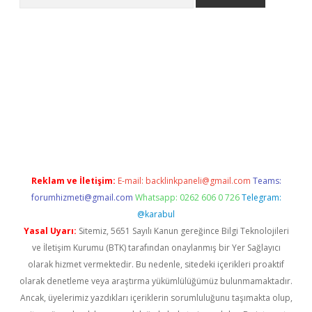
et güncel giriş
betexper indir
Reklam ve İletişim:
E-mail:
backlinkpaneli@gmail.com
Teams:
forumhizmeti@gmail.com
Whatsapp: 0262 606 0 726
Telegram:
@karabul
Yasal Uyarı:
Sitemiz, 5651 Sayılı Kanun gereğince Bilgi Teknolojileri
ve İletişim Kurumu (BTK) tarafından onaylanmış bir Yer Sağlayıcı
olarak hizmet vermektedir. Bu nedenle, sitedeki içerikleri proaktif
olarak denetleme veya araştırma yükümlülüğümüz bulunmamaktadır.
Ancak, üyelerimiz yazdıkları içeriklerin sorumluluğunu taşımakta olup,