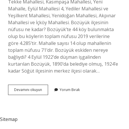
Tekke Mahallesi, Kasımpaşa Mahallesi, Yeni
Mahalle, Eylül Mahallesi 4, Yediler Mahallesi ve
Yeşilkent Mahallesi, Yenidoğan Mahallesi, Akpınar
Mahallesi ve İçköy Mahallesi. Bozüyük ilçesinin
nüfusu ne kadar? Bozüyük’te 44 köy bulunmakta
olup bu köylerin toplam nüfusu 2019 verilerine
göre 4.285’tir. Mahalle sayısı 14 olup mahallenin
toplam nüfusu 71’dir. Bozüyük eskiden nereye
bağlıydı? 4 Eylül 1922’de düşman işgalinden
kurtarılan Bozüyük, 1890’da belediye olmuş, 1924’e
kadar Söğüt ilçesinin merkez ilçesi olarak…
Bozüyük
Devamını okuyun
Yorum Bırak
Ün
Kaç
Tane
Köyü
Var
Sitemap