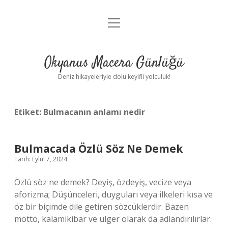
menüyü
Anasayfa
aç
Gizlilik Politikası
Okyanus Macera Günlüğü
Yasal Uyarı
Deniz hikayeleriyle dolu keyifli yolculuk!
Hakkımızda
Etiket:
Bulmacanın anlamı nedir
Bulmacada Özlü Söz Ne Demek
Tarih: Eylül 7, 2024
Özlü söz ne demek? Deyiş, özdeyiş, vecize veya
aforizma; Düşünceleri, duyguları veya ilkeleri kısa ve
öz bir biçimde dile getiren sözcüklerdir. Bazen
motto, kalamikibar ve ulger olarak da adlandırılırlar.