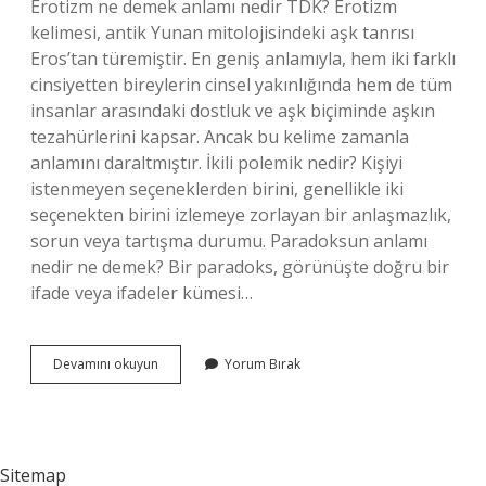
Erotizm ne demek anlamı nedir TDK? Erotizm
kelimesi, antik Yunan mitolojisindeki aşk tanrısı
Eros’tan türemiştir. En geniş anlamıyla, hem iki farklı
cinsiyetten bireylerin cinsel yakınlığında hem de tüm
insanlar arasındaki dostluk ve aşk biçiminde aşkın
tezahürlerini kapsar. Ancak bu kelime zamanla
anlamını daraltmıştır. İkili polemik nedir? Kişiyi
istenmeyen seçeneklerden birini, genellikle iki
seçenekten birini izlemeye zorlayan bir anlaşmazlık,
sorun veya tartışma durumu. Paradoksun anlamı
nedir ne demek? Bir paradoks, görünüşte doğru bir
ifade veya ifadeler kümesi…
Polemik
Devamını okuyun
Yorum Bırak
Ne
Demek
Tdk
Sitemap