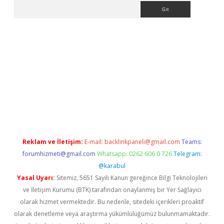
Arama
et güncel giriş
betexper indir
Reklam ve İletişim:
E-mail:
backlinkpaneli@gmail.com
Teams:
forumhizmeti@gmail.com
Whatsapp: 0262 606 0 726
Telegram:
@karabul
Yasal Uyarı:
Sitemiz, 5651 Sayılı Kanun gereğince Bilgi Teknolojileri
ve İletişim Kurumu (BTK) tarafından onaylanmış bir Yer Sağlayıcı
olarak hizmet vermektedir. Bu nedenle, sitedeki içerikleri proaktif
olarak denetleme veya araştırma yükümlülüğümüz bulunmamaktadır.