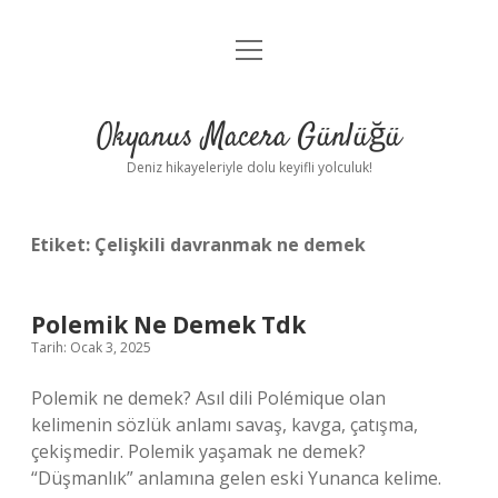
menüyü
Anasayfa
aç
Gizlilik Politikası
Okyanus Macera Günlüğü
Yasal Uyarı
Deniz hikayeleriyle dolu keyifli yolculuk!
Hakkımızda
Etiket:
Çelişkili davranmak ne demek
Polemik Ne Demek Tdk
Tarih: Ocak 3, 2025
Polemik ne demek? Asıl dili Polémique olan
kelimenin sözlük anlamı savaş, kavga, çatışma,
çekişmedir. Polemik yaşamak ne demek?
“Düşmanlık” anlamına gelen eski Yunanca kelime.