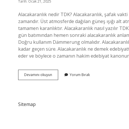
Tarih: Ocak 21, 2025
Alacakaranlık nedir TDK? Alacakaranlık, şafak vakti
zamandır. Üst atmosferde dağılan güneş ışığı alt at
tamamen karanlıktır. Alacakaranlık nasıl yazılır TD
gün batımından hemen sonraki alacakaranlık anlamına 
Doğru kullanım Dämmerung olmalıdır. Alacakaranlı
kadar geçen süre. Alacakaranlık ne demek edebiyatta
eder ve böylece o zamanın hakim edebiyat kanonuna
Alacakaranlık
Devamını okuyun
Yorum Bırak
Tdk
Ne
Demek
Sitemap