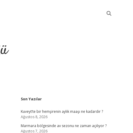
ğü
Sidebar
Son Yazılar
elexbet güncel
Kuveyt’te bir hemşirenin aylık maaşı ne kadardır ?
Ağustos 8, 2026
Marmara bölgesinde av sezonu ne zaman açılıyor ?
Ağustos 7, 2026