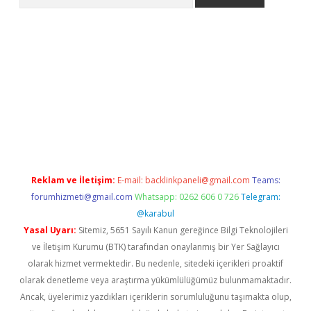
et güncel giriş
betexper indir
Reklam ve İletişim:
E-mail:
backlinkpaneli@gmail.com
Teams:
forumhizmeti@gmail.com
Whatsapp: 0262 606 0 726
Telegram:
@karabul
Yasal Uyarı:
Sitemiz, 5651 Sayılı Kanun gereğince Bilgi Teknolojileri
ve İletişim Kurumu (BTK) tarafından onaylanmış bir Yer Sağlayıcı
olarak hizmet vermektedir. Bu nedenle, sitedeki içerikleri proaktif
olarak denetleme veya araştırma yükümlülüğümüz bulunmamaktadır.
Ancak, üyelerimiz yazdıkları içeriklerin sorumluluğunu taşımakta olup,