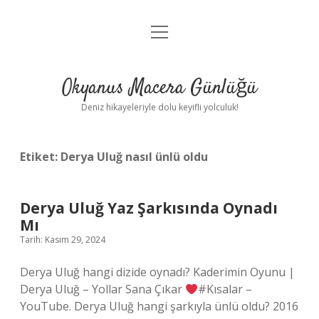
menüyü
Anasayfa
aç
Gizlilik Politikası
Okyanus Macera Günlüğü
Yasal Uyarı
Deniz hikayeleriyle dolu keyifli yolculuk!
Hakkımızda
Etiket:
Derya Uluğ nasıl ünlü oldu
Derya Uluğ Yaz Şarkısında Oynadı
Mı
Tarih: Kasım 29, 2024
Derya Uluğ hangi dizide oynadı? Kaderimin Oyunu |
Derya Uluğ – Yollar Sana Çıkar
#Kısalar –
YouTube. Derya Uluğ hangi şarkıyla ünlü oldu? 2016