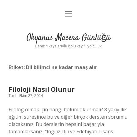
menüyü
Anasayfa
aç
Gizlilik Politikası
Okyanus Macera Günlüğü
Yasal Uyarı
Deniz hikayeleriyle dolu keyifli yolculuk!
Hakkımızda
Etiket:
Dil bilimci ne kadar maaş alır
Filoloji Nasıl Olunur
Tarih: Ekim 27, 2024
Filolog olmak için hangi bölüm okunmalı? 8 yarıyıllık
eğitim süresince bu ve diğer birçok dersten sorumlu
olacaksınız. Bu derslerin hepsini başarıyla
tamamlarsanız, “İngiliz Dili ve Edebiyatı Lisans