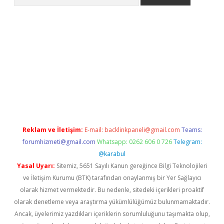
bet güncel giriş
betexper indir
Reklam ve İletişim:
E-mail:
backlinkpaneli@gmail.com
Teams:
forumhizmeti@gmail.com
Whatsapp: 0262 606 0 726
Telegram:
@karabul
Yasal Uyarı:
Sitemiz, 5651 Sayılı Kanun gereğince Bilgi Teknolojileri
ve İletişim Kurumu (BTK) tarafından onaylanmış bir Yer Sağlayıcı
olarak hizmet vermektedir. Bu nedenle, sitedeki içerikleri proaktif
olarak denetleme veya araştırma yükümlülüğümüz bulunmamaktadır.
Ancak, üyelerimiz yazdıkları içeriklerin sorumluluğunu taşımakta olup,