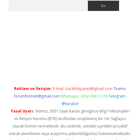
Arama
bet güncel giriş
betexper indir
Reklam ve İletişim:
E-mail:
backlinkpaneli@gmail.com
Teams:
forumhizmeti@gmail.com
Whatsapp: 0262 606 0 726
Telegram:
@karabul
Yasal Uyarı:
Sitemiz, 5651 Sayılı Kanun gereğince Bilgi Teknolojileri
ve İletişim Kurumu (BTK) tarafından onaylanmış bir Yer Sağlayıcı
olarak hizmet vermektedir. Bu nedenle, sitedeki içerikleri proaktif
olarak denetleme veya araştırma yükümlülüğümüz bulunmamaktadır.