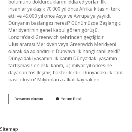
bölümünü doldurduklarını iddia ediyorlar. İlk
insanlar yaklaşık 70.000 yıl önce Afrika kıtasını terk
etti ve 45.000 yıl önce Asya ve Avrupa’ya yayıldı.
Dünyanın başlangıcı neresi? Günümüzde Başlangıç ​​
Meridyeni’nin genel kabul gören görüşü,
Londra’daki Greenwich şehrinden geçtiğidir.
Uluslararası Meridyen veya Greenwich Meridyeni
olarak da adlandırılır. Dünyaya ilk hangi canlı geldi?
Dünya’daki yaşamın ilk kanıtı Dünya’daki yaşamın
tartışmasız en eski kanıtı, üç milyar yıl öncesine
dayanan fosilleşmiş bakterilerdir. Dünyadaki ilk canlı
nasıl oluştu? Milyonlarca alkali kaynak en…
Dünyada
Devamını okuyun
Yorum Bırak
Ilk
Yaşam
Nerede
Başladı
Sitemap