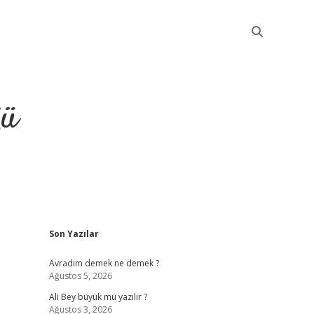
ğü
Sidebar
Son Yazılar
elexbet güncel
Avradım demek ne demek ?
Ağustos 5, 2026
Ali Bey büyük mü yazılır ?
Ağustos 3, 2026