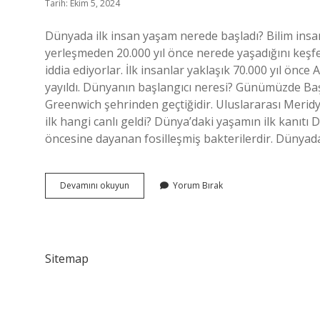
Tarih: Ekim 5, 2024
Dünyada ilk insan yaşam nerede başladı? Bilim insan
yerleşmeden 20.000 yıl önce nerede yaşadığını keşfe
iddia ediyorlar. İlk insanlar yaklaşık 70.000 yıl önce 
yayıldı. Dünyanın başlangıcı neresi? Günümüzde Baş
Greenwich şehrinden geçtiğidir. Uluslararası Merid
ilk hangi canlı geldi? Dünya’daki yaşamın ilk kanıtı 
öncesine dayanan fosilleşmiş bakterilerdir. Dünyadak
Dünyada
Devamını okuyun
Yorum Bırak
Ilk
Yaşam
Nerede
Başladı
Sitemap