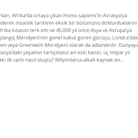
ları, Afrika’da ortaya çıkan Homo sapiens’in Avrasya’ya
derek insanlık tarihinin eksik bir bölümünü doldurduklarını
Afrika kıtasını terk etti ve 45.000 yıl önce Asya ve Avrupa’ya
langıç ​​Meridyeni’nin genel kabul gören görüşü, Londra’dak
yen veya Greenwich Meridyeni olarak da adlandırılır. Dünyay
Dünya’daki yaşamın tartışmasız en eski kanıtı, üç milyar yıl
i ilk canlı nasıl oluştu? Milyonlarca alkali kaynak en…