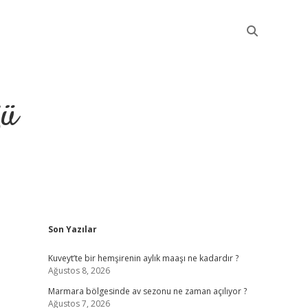
ğü
Sidebar
Son Yazılar
elexbet güncel
Kuveyt’te bir hemşirenin aylık maaşı ne kadardır ?
Ağustos 8, 2026
Marmara bölgesinde av sezonu ne zaman açılıyor ?
Ağustos 7, 2026