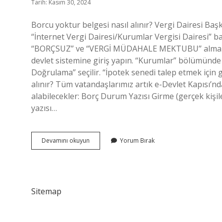
Tarih: Kasım 30, 2024
Borcu yoktur belgesi nasıl alınır? Vergi Dairesi Başka
“İnternet Vergi Dairesi/Kurumlar Vergisi Dairesi” ba
“BORÇSUZ” ve “VERGİ MÜDAHALE MEKTUBU” alma imkân
devlet sistemine giriş yapın. “Kurumlar” bölümünde “G
Doğrulama” seçilir. “İpotek senedi talep etmek için g
alınır? Tüm vatandaşlarımız artık e-Devlet Kapısı’nda
alabilecekler: Borç Durum Yazısı Girme (gerçek kişil
yazısı…
Borcu
Devamını okuyun
Yorum Bırak
Yoktur
Belgesi
Nereden
Alınır
Sitemap