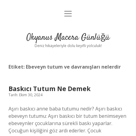
menüyü
Anasayfa
aç
Gizlilik Politikası
Okyanus Macera Günlüğü
Yasal Uyarı
Deniz hikayeleriyle dolu keyifli yolculuk!
Hakkımızda
Etiket:
Ebeveyn tutum ve davranışları nelerdir
Baskıcı Tutum Ne Demek
Tarih: Ekim 30, 2024
Aşırı baskıcı anne baba tutumu nedir? Aşırı baskıcı
ebeveyn tutumu: Aşırı baskıcı bir tutum benimseyen
ebeveynler çocuklarına sürekli baskı yaparlar.
Çocuğun kişiliğini göz ardı ederler. Çocuk