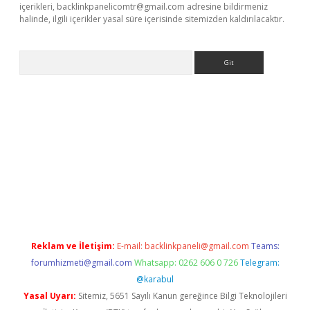
içerikleri,
backlinkpanelicomtr@gmail.com
adresine bildirmeniz
halinde, ilgili içerikler yasal süre içerisinde sitemizden kaldırılacaktır.
Arama
bet güncel giriş
betexper indir
Reklam ve İletişim:
E-mail:
backlinkpaneli@gmail.com
Teams:
forumhizmeti@gmail.com
Whatsapp: 0262 606 0 726
Telegram:
@karabul
Yasal Uyarı:
Sitemiz, 5651 Sayılı Kanun gereğince Bilgi Teknolojileri