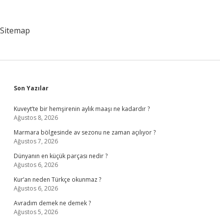
5
Nasıl
Alınır
Sitemap
Sidebar
Son Yazılar
Kuveyt’te bir hemşirenin aylık maaşı ne kadardır ?
Ağustos 8, 2026
Marmara bölgesinde av sezonu ne zaman açılıyor ?
Ağustos 7, 2026
Dünyanın en küçük parçası nedir ?
Ağustos 6, 2026
Kur’an neden Türkçe okunmaz ?
Ağustos 6, 2026
Avradım demek ne demek ?
Ağustos 5, 2026