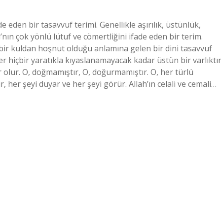
de eden bir tasavvuf terimi. Genellikle aşırılık, üstünlük,
nın çok yönlü lütuf ve cömertliğini ifade eden bir terim.
n bir kuldan hoşnut olduğu anlamına gelen bir dini tasavvuf
iğer hiçbir yaratıkla kıyaslanamayacak kadar üstün bir varlıktır
r olur. O, doğmamıştır, O, doğurmamıştır. O, her türlü
, her şeyi duyar ve her şeyi görür. Allah’ın celali ve cemali…