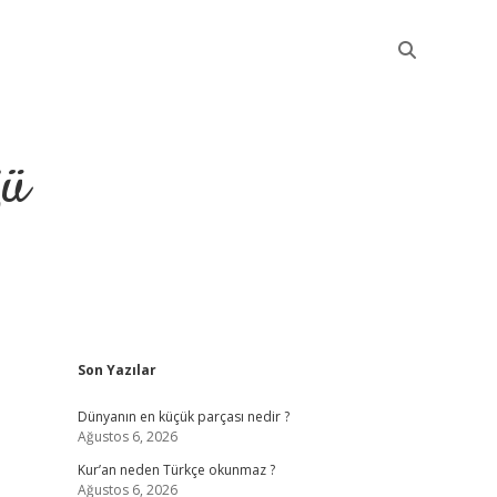
ğü
Sidebar
Son Yazılar
elexbet güncel
Dünyanın en küçük parçası nedir ?
Ağustos 6, 2026
Kur’an neden Türkçe okunmaz ?
Ağustos 6, 2026