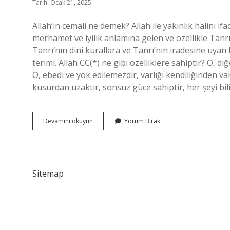
Tarih: Ocak 21, 2025
Allah’ın cemali ne demek? Allah ile yakınlık halini ifa
merhamet ve iyilik anlamına gelen ve özellikle Tanrı’
Tanrı’nın dini kurallara ve Tanrı’nın iradesine uya
terimi. Allah CC(*) ne gibi özelliklere sahiptir? O, d
O, ebedi ve yok edilemezdir, varlığı kendiliğinden va
kusurdan uzaktır, sonsuz güce sahiptir, her şeyi bilir
Allah
Devamını okuyun
Yorum Bırak
Cc
Cemali
Ne
Demek
Sitemap