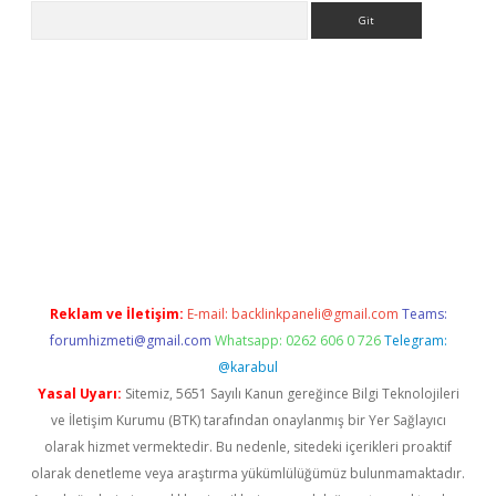
Arama
bet güncel giriş
betexper indir
Reklam ve İletişim:
E-mail:
backlinkpaneli@gmail.com
Teams:
forumhizmeti@gmail.com
Whatsapp: 0262 606 0 726
Telegram:
@karabul
Yasal Uyarı:
Sitemiz, 5651 Sayılı Kanun gereğince Bilgi Teknolojileri
ve İletişim Kurumu (BTK) tarafından onaylanmış bir Yer Sağlayıcı
olarak hizmet vermektedir. Bu nedenle, sitedeki içerikleri proaktif
olarak denetleme veya araştırma yükümlülüğümüz bulunmamaktadır.