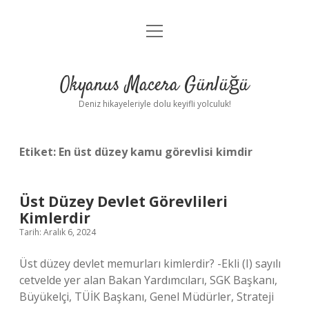
menüyü
Anasayfa
aç
Gizlilik Politikası
Okyanus Macera Günlüğü
Yasal Uyarı
Deniz hikayeleriyle dolu keyifli yolculuk!
Hakkımızda
Etiket:
En üst düzey kamu görevlisi kimdir
Üst Düzey Devlet Görevlileri
Kimlerdir
Tarih: Aralık 6, 2024
Üst düzey devlet memurları kimlerdir? -Ekli (I) sayılı
cetvelde yer alan Bakan Yardımcıları, SGK Başkanı,
Büyükelçi, TÜİK Başkanı, Genel Müdürler, Strateji