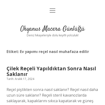
menüyü
Anasayfa
aç
Gizlilik Politikası
Okyanus Macera Günlüğü
Yasal Uyarı
Deniz hikayeleriyle dolu keyifli yolculuk!
Hakkımızda
Etiket:
Ev yapımı reçel nasıl muhafaza edilir
Çilek Reçeli Yapıldıktan Sonra Nasıl
Saklanır
Tarih: Aralık 17, 2024
Reçel piştikten sonra nasıl saklanır? Reçel nasıl daha
uzun süre saklanır? Reçeli steril kavanozlarda
saklayarak, kapaklarını sıkıca kapatarak ve güneş