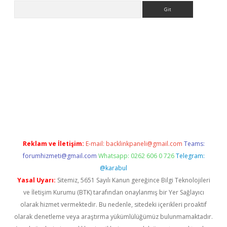
Arama
et güncel giriş
betexper indir
Reklam ve İletişim:
E-mail:
backlinkpaneli@gmail.com
Teams:
forumhizmeti@gmail.com
Whatsapp: 0262 606 0 726
Telegram:
@karabul
Yasal Uyarı:
Sitemiz, 5651 Sayılı Kanun gereğince Bilgi Teknolojileri
ve İletişim Kurumu (BTK) tarafından onaylanmış bir Yer Sağlayıcı
olarak hizmet vermektedir. Bu nedenle, sitedeki içerikleri proaktif
olarak denetleme veya araştırma yükümlülüğümüz bulunmamaktadır.