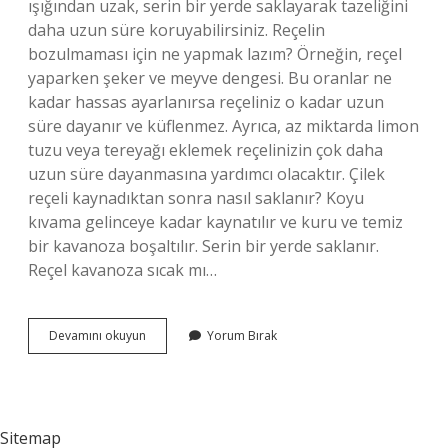
ışığından uzak, serin bir yerde saklayarak tazeliğini
daha uzun süre koruyabilirsiniz. Reçelin
bozulmaması için ne yapmak lazım? Örneğin, reçel
yaparken şeker ve meyve dengesi. Bu oranlar ne
kadar hassas ayarlanırsa reçeliniz o kadar uzun
süre dayanır ve küflenmez. Ayrıca, az miktarda limon
tuzu veya tereyağı eklemek reçelinizin çok daha
uzun süre dayanmasına yardımcı olacaktır. Çilek
reçeli kaynadıktan sonra nasıl saklanır? Koyu
kıvama gelinceye kadar kaynatılır ve kuru ve temiz
bir kavanoza boşaltılır. Serin bir yerde saklanır.
Reçel kavanoza sıcak mı…
Çilek
Devamını okuyun
Yorum Bırak
Reçeli
Yapıldıktan
Sonra
Nasıl
Saklanır
Sitemap