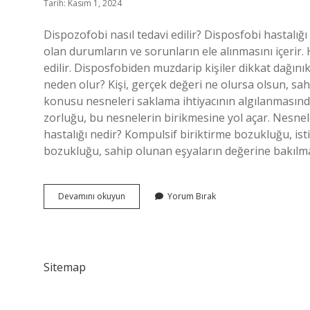
Tarih: Kasım 1, 2024
Dispozofobi nasıl tedavi edilir? Disposfobi hastalığ
olan durumların ve sorunların ele alınmasını içerir. H
edilir. Disposfobiden muzdarip kişiler dikkat dağınıklı
neden olur? Kişi, gerçek değeri ne olursa olsun, sa
konusu nesneleri saklama ihtiyacının algılanmasınd
zorluğu, bu nesnelerin birikmesine yol açar. Nesnele
hastalığı nedir? Kompulsif biriktirme bozukluğu, ist
bozukluğu, sahip olunan eşyaların değerine bakılm
Dispozofobi
Devamını okuyun
Yorum Bırak
Ne
Demek
Sitemap