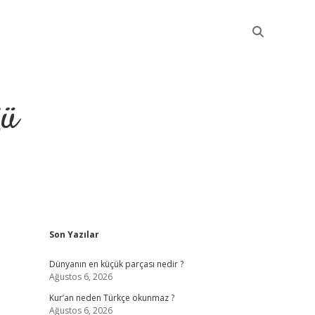
ğü
Sidebar
Son Yazılar
elexbet güncel
Dünyanın en küçük parçası nedir ?
Ağustos 6, 2026
Kur’an neden Türkçe okunmaz ?
Ağustos 6, 2026