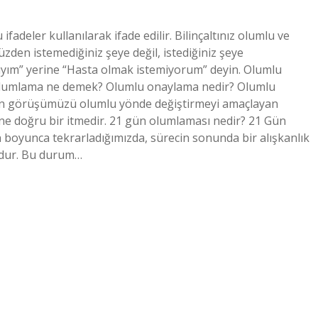
fadeler kullanılarak ifade edilir. Bilinçaltınız olumlu ve
zden istemediğiniz şeye değil, istediğiniz şeye
lıyım” yerine “Hasta olmak istemiyorum” deyin. Olumlu
f olumlama ne demek? Olumlu onaylama nedir? Olumlu
şkin görüşümüzü olumlu yönde değiştirmeyi amaçlayan
öne doğru bir itmedir. 21 gün olumlaması nedir? 21 Gün
boyunca tekrarladığımızda, sürecin sonunda bir alışkanlık
zdur. Bu durum…