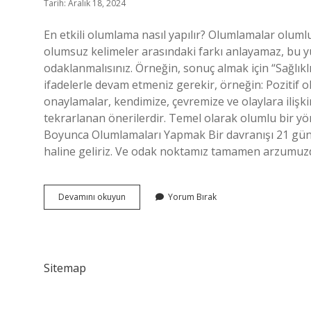
Tarih: Aralık 18, 2024
En etkili olumlama nasıl yapılır? Olumlamalar olumlu i
olumsuz kelimeler arasındaki farkı anlayamaz, bu yü
odaklanmalısınız. Örneğin, sonuç almak için “Sağlık
ifadelerle devam etmeniz gerekir, örneğin: Poziti
onaylamalar, kendimize, çevremize ve olaylara ili
tekrarlanan önerilerdir. Temel olarak olumlu bir y
Boyunca Olumlamaları Yapmak Bir davranışı 21 gün 
haline geliriz. Ve odak noktamız tamamen arzumu
Olumlama
Devamını okuyun
Yorum Bırak
Neden
Işe
Yaramıyor
Sitemap