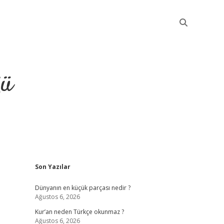
ğü
Sidebar
Son Yazılar
elexbet güncel
Dünyanın en küçük parçası nedir ?
Ağustos 6, 2026
Kur’an neden Türkçe okunmaz ?
Ağustos 6, 2026