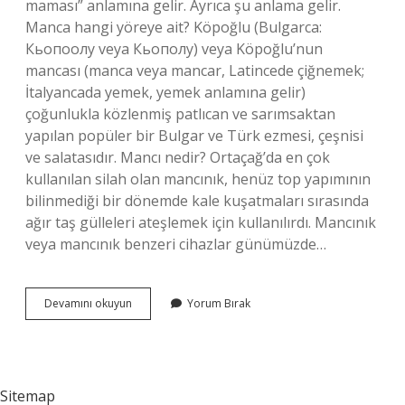
maması” anlamına gelir. Ayrıca şu anlama gelir.
Manca hangi yöreye ait? Köpoğlu (Bulgarca:
Кьопоолу veya Кьополу) veya Köpoğlu’nun
mancası (manca veya mancar, Latincede çiğnemek;
İtalyancada yemek, yemek anlamına gelir)
çoğunlukla közlenmiş patlıcan ve sarımsaktan
yapılan popüler bir Bulgar ve Türk ezmesi, çeşnisi
ve salatasıdır. Mancı nedir? Ortaçağ’da en çok
kullanılan silah olan mancınık, henüz top yapımının
bilinmediği bir dönemde kale kuşatmaları sırasında
ağır taş gülleleri ateşlemek için kullanılırdı. Mancınık
veya mancınık benzeri cihazlar günümüzde…
Manca
Devamını okuyun
Yorum Bırak
Hangi
Dil
Sitemap