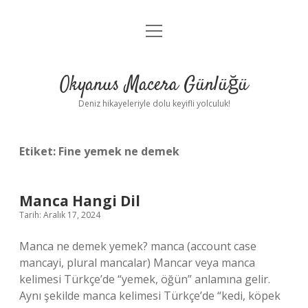
menüyü
Anasayfa
aç
Gizlilik Politikası
Okyanus Macera Günlüğü
Yasal Uyarı
Deniz hikayeleriyle dolu keyifli yolculuk!
Hakkımızda
Etiket:
Fine yemek ne demek
Manca Hangi Dil
Tarih: Aralık 17, 2024
Manca ne demek yemek? manca (account case
mancayi, plural mancalar) Mancar veya manca
kelimesi Türkçe’de “yemek, öğün” anlamına gelir.
Aynı şekilde manca kelimesi Türkçe’de “kedi, köpek