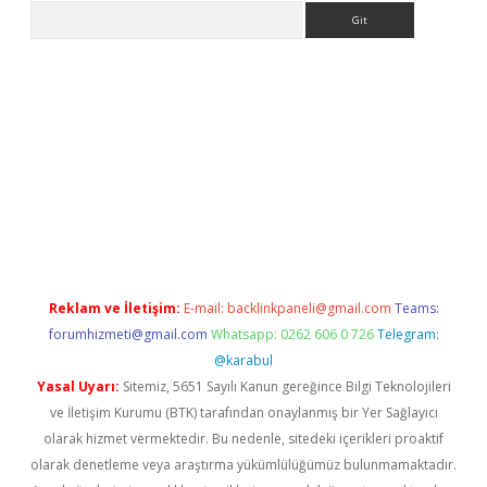
Arama
bet güncel giriş
betexper indir
Reklam ve İletişim:
E-mail:
backlinkpaneli@gmail.com
Teams:
forumhizmeti@gmail.com
Whatsapp: 0262 606 0 726
Telegram:
@karabul
Yasal Uyarı:
Sitemiz, 5651 Sayılı Kanun gereğince Bilgi Teknolojileri
ve İletişim Kurumu (BTK) tarafından onaylanmış bir Yer Sağlayıcı
olarak hizmet vermektedir. Bu nedenle, sitedeki içerikleri proaktif
olarak denetleme veya araştırma yükümlülüğümüz bulunmamaktadır.