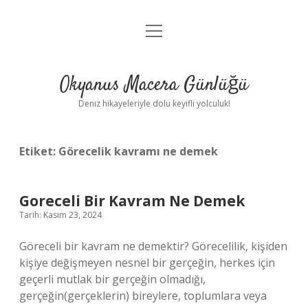
menüyü
Anasayfa
aç
Gizlilik Politikası
Okyanus Macera Günlüğü
Yasal Uyarı
Deniz hikayeleriyle dolu keyifli yolculuk!
Hakkımızda
Etiket:
Görecelik kavramı ne demek
Goreceli Bir Kavram Ne Demek
Tarih: Kasım 23, 2024
Göreceli bir kavram ne demektir? Görecelilik, kişiden
kişiye değişmeyen nesnel bir gerçeğin, herkes için
geçerli mutlak bir gerçeğin olmadığı,
gerçeğin(gerçeklerin) bireylere, toplumlara veya