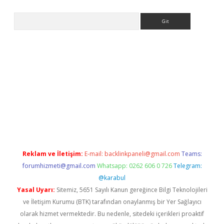
Arama
et güncel giriş
betexper indir
Reklam ve İletişim:
E-mail:
backlinkpaneli@gmail.com
Teams:
forumhizmeti@gmail.com
Whatsapp: 0262 606 0 726
Telegram:
@karabul
Yasal Uyarı:
Sitemiz, 5651 Sayılı Kanun gereğince Bilgi Teknolojileri
ve İletişim Kurumu (BTK) tarafından onaylanmış bir Yer Sağlayıcı
olarak hizmet vermektedir. Bu nedenle, sitedeki içerikleri proaktif