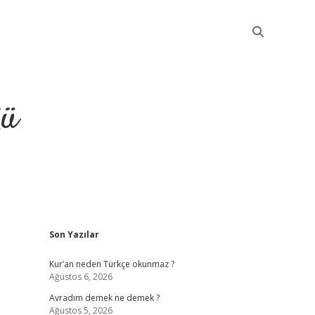
ğü
Sidebar
Son Yazılar
elexbet güncel
Kur’an neden Türkçe okunmaz ?
Ağustos 6, 2026
Avradım demek ne demek ?
Ağustos 5, 2026