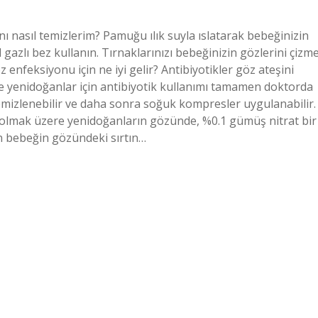
ı nasıl temizlerim? Pamuğu ılık suyla ıslatarak bebeğinizin
il gazlı bez kullanın. Tırnaklarınızı bebeğinizin gözlerini çizm
z enfeksiyonu için ne iyi gelir? Antibiyotikler göz ateşini
ikle yenidoğanlar için antibiyotik kullanımı tamamen doktorda
e temizlenebilir ve daha sonra soğuk kompresler uygulanabilir.
 olmak üzere yenidoğanların gözünde, %0.1 gümüş nitrat bir
n bebeğin gözündeki sırtın…