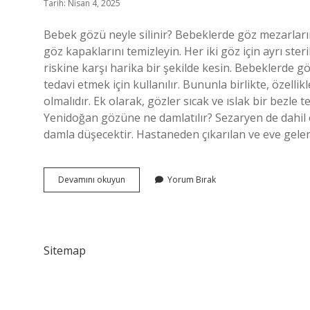
Tarih: Nisan 4, 2025
Bebek gözü neyle silinir? Bebeklerde göz mezarların
göz kapaklarını temizleyin. Her iki göz için ayrı ster
riskine karşı harika bir şekilde kesin. Bebeklerde gö
tedavi etmek için kullanılır. Bununla birlikte, özell
olmalıdır. Ek olarak, gözler sıcak ve ıslak bir bezl
Yenidoğan gözüne ne damlatılır? Sezaryen de dahil
damla düşecektir. Hastaneden çıkarılan ve eve gele
Bebeklerin
Devamını okuyun
Yorum Bırak
Gözü
Çayla
Silinir
Mi
Sitemap