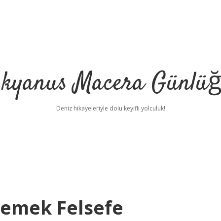
kyanus Macera Günlü
Deniz hikayeleriyle dolu keyifli yolculuk!
Demek Felsefe