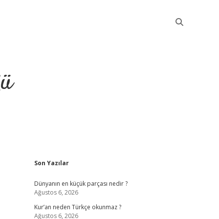
ğü
Sidebar
Son Yazılar
elexbet günce
Dünyanın en küçük parçası nedir ?
Ağustos 6, 2026
Kur’an neden Türkçe okunmaz ?
Ağustos 6, 2026