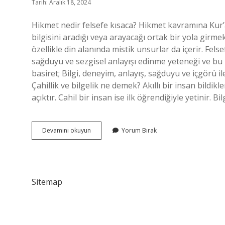
Tarih: Aralık 18, 2024
Hikmet nedir felsefe kısaca? Hikmet kavramına Kur’
bilgisini aradığı veya arayacağı ortak bir yola girmek
özellikle din alanında mistik unsurlar da içerir. Felse
sağduyu ve sezgisel anlayışı edinme yeteneği ve bu 
basiret; Bilgi, deneyim, anlayış, sağduyu ve içgörü
Çahillik ve bilgelik ne demek? Akıllı bir insan bildikl
açıktır. Cahil bir insan ise ilk öğrendiğiyle yetinir. 
Hikmet
Devamını okuyun
Yorum Bırak
Bilgelik
Ne
Demek
Felsefe
Sitemap