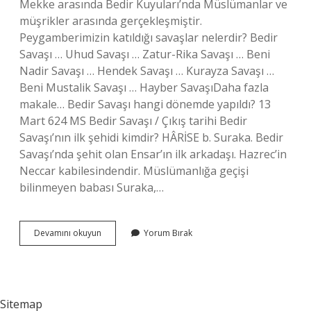
Mekke arasında Bedir Kuyuları’nda Müslümanlar ve
müşrikler arasında gerçekleşmiştir.
Peygamberimizin katıldığı savaşlar nelerdir? Bedir
Savaşı … Uhud Savaşı … Zatur-Rika Savaşı … Beni
Nadir Savaşı … Hendek Savaşı … Kurayza Savaşı …
Beni Mustalik Savaşı … Hayber SavaşıDaha fazla
makale… Bedir Savaşı hangi dönemde yapıldı? 13
Mart 624 MS Bedir Savaşı / Çıkış tarihi Bedir
Savaşı’nın ilk şehidi kimdir? HÂRİSE b. Suraka. Bedir
Savaşı’nda şehit olan Ensar’ın ilk arkadaşı. Hazrec’in
Neccar kabilesindendir. Müslümanlığa geçişi
bilinmeyen babası Suraka,…
Hz
Devamını okuyun
Yorum Bırak
Muhammed
Döneminde
Yapılan
Ilk
Savaş
Sitemap
Hangisi