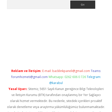
Arama
et güncel giriş
betexper indir
Reklam ve İletişim:
E-mail:
backlinkpaneli@gmail.com
Teams:
forumhizmeti@gmail.com
Whatsapp: 0262 606 0 726
Telegram:
@karabul
Yasal Uyarı:
Sitemiz, 5651 Sayılı Kanun gereğince Bilgi Teknolojileri
ve İletişim Kurumu (BTK) tarafından onaylanmış bir Yer Sağlayıcı
olarak hizmet vermektedir. Bu nedenle, sitedeki içerikleri proaktif
olarak denetleme veya araştırma yükümlülüğümüz bulunmamaktadır.