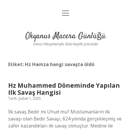
menüyü
Anasayfa
aç
Gizlilik Politikası
Okyanus Macera Günlüğü
Yasal Uyarı
Deniz hikayeleriyle dolu keyifli yolculuk!
Hakkımızda
Etiket:
Hz Hamza hangi savaşta öldü
Hz Muhammed Döneminde Yapılan
Ilk Savaş Hangisi
Tarih: Şubat 1, 2025
İlk savaş Bedir mi Uhud mu? Müslümanların ilk
savaşı olan Bedir Savaşı, 624 yılında gerçekleşmiş ve
zafer kazandıkları ilk savaş olmuştur. Medine ile