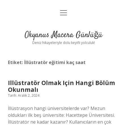
menüyü
Anasayfa
aç
Gizlilik Politikası
Okyanus Macera Günlüğü
Yasal Uyarı
Deniz hikayeleriyle dolu keyifli yolculuk!
Hakkımızda
Etiket:
İllüstratör eğitimi kaç saat
Illüstratör Olmak Için Hangi Bölüm
Okunmalı
Tarih: Aralık 2, 2024
İllüstrasyon hangi üniversitelerde var? Mezun
oldukları ilk beş üniversite: Hacettepe Üniversitesi.
İllüstratör ne kadar kazanır? Kullanıcıların en çok