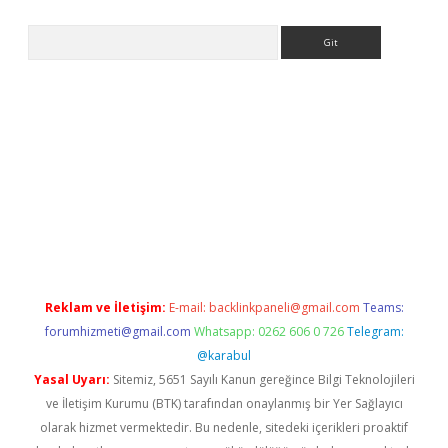
Arama
xbet güncel giriş
betexper indir
Reklam ve İletişim:
E-mail:
backlinkpaneli@gmail.com
Teams:
forumhizmeti@gmail.com
Whatsapp: 0262 606 0 726
Telegram:
@karabul
Yasal Uyarı:
Sitemiz, 5651 Sayılı Kanun gereğince Bilgi Teknolojileri
ve İletişim Kurumu (BTK) tarafından onaylanmış bir Yer Sağlayıcı
olarak hizmet vermektedir. Bu nedenle, sitedeki içerikleri proaktif