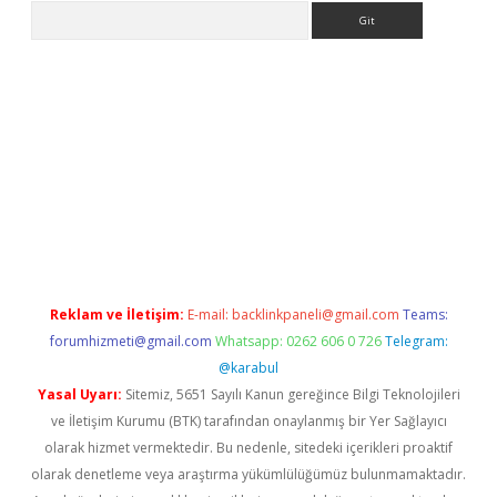
Arama
et güncel giriş
betexper indir
Reklam ve İletişim:
E-mail:
backlinkpaneli@gmail.com
Teams:
forumhizmeti@gmail.com
Whatsapp: 0262 606 0 726
Telegram:
@karabul
Yasal Uyarı:
Sitemiz, 5651 Sayılı Kanun gereğince Bilgi Teknolojileri
ve İletişim Kurumu (BTK) tarafından onaylanmış bir Yer Sağlayıcı
olarak hizmet vermektedir. Bu nedenle, sitedeki içerikleri proaktif
olarak denetleme veya araştırma yükümlülüğümüz bulunmamaktadır.