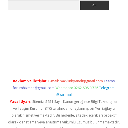
Arama
exbet güncel giriş
betexper indir
Reklam ve İletişim:
E-mail:
backlinkpaneli@gmail.com
Teams:
forumhizmeti@gmail.com
Whatsapp: 0262 606 0 726
Telegram:
@karabul
Yasal Uyarı:
Sitemiz, 5651 Sayılı Kanun gereğince Bilgi Teknolojileri
ve İletişim Kurumu (BTK) tarafından onaylanmış bir Yer Sağlayıcı
olarak hizmet vermektedir. Bu nedenle, sitedeki içerikleri proaktif
olarak denetleme veya araştırma yükümlülüğümüz bulunmamaktadır.