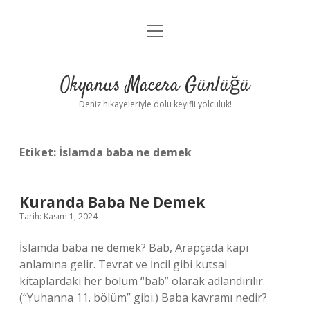
menüyü
Anasayfa
aç
Gizlilik Politikası
Okyanus Macera Günlüğü
Yasal Uyarı
Deniz hikayeleriyle dolu keyifli yolculuk!
Hakkımızda
Etiket:
İslamda baba ne demek
Kuranda Baba Ne Demek
Tarih: Kasım 1, 2024
İslamda baba ne demek? Bab, Arapçada kapı
anlamına gelir. Tevrat ve İncil gibi kutsal
kitaplardaki her bölüm “bab” olarak adlandırılır.
(“Yuhanna 11. bölüm” gibi.) Baba kavramı nedir?