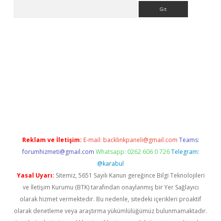
Arama
xbet güncel giriş
betexper indir
Reklam ve İletişim:
E-mail:
backlinkpaneli@gmail.com
Teams:
forumhizmeti@gmail.com
Whatsapp: 0262 606 0 726
Telegram:
@karabul
Yasal Uyarı:
Sitemiz, 5651 Sayılı Kanun gereğince Bilgi Teknolojileri
ve İletişim Kurumu (BTK) tarafından onaylanmış bir Yer Sağlayıcı
olarak hizmet vermektedir. Bu nedenle, sitedeki içerikleri proaktif
olarak denetleme veya araştırma yükümlülüğümüz bulunmamaktadır.