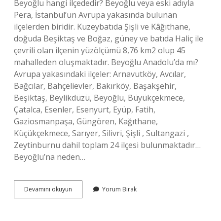
Beyoğlu hangi ilçededir? Beyoğlu veya eski adıyla
Pera, İstanbul’un Avrupa yakasında bulunan
ilçelerden biridir. Kuzeybatıda Şişli ve Kâğıthane,
doğuda Beşiktaş ve Boğaz, güney ve batıda Haliç ile
çevrili olan ilçenin yüzölçümü 8,76 km2 olup 45
mahalleden oluşmaktadır. Beyoğlu Anadolu’da mı?
Avrupa yakasındaki ilçeler: Arnavutköy, Avcılar,
Bağcılar, Bahçelievler, Bakırköy, Başakşehir,
Beşiktaş, Beylikdüzü, Beyoğlu, Büyükçekmece,
Çatalca, Esenler, Esenyurt, Eyüp, Fatih,
Gaziosmanpaşa, Güngören, Kağıthane,
Küçükçekmece, Sarıyer, Silivri, Şişli , Sultangazi ,
Zeytinburnu dahil toplam 24 ilçesi bulunmaktadır…
Beyoğlu’na neden…
Beyoğlu
Devamını okuyun
Yorum Bırak
Hangi
Tarafta