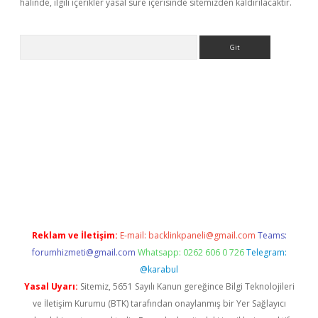
halinde, ilgili içerikler yasal süre içerisinde sitemizden kaldırılacaktır.
Arama
bet güncel giriş
betexper indir
Reklam ve İletişim:
E-mail:
backlinkpaneli@gmail.com
Teams:
forumhizmeti@gmail.com
Whatsapp: 0262 606 0 726
Telegram:
@karabul
Yasal Uyarı:
Sitemiz, 5651 Sayılı Kanun gereğince Bilgi Teknolojileri
ve İletişim Kurumu (BTK) tarafından onaylanmış bir Yer Sağlayıcı