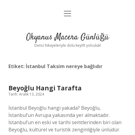
menüyü
Anasayfa
aç
Gizlilik Politikası
Okyanus Macera Günlüğü
Yasal Uyarı
Deniz hikayeleriyle dolu keyifli yolculuk!
Hakkımızda
Etiket:
İstanbul Taksim nereye bağlıdır
Beyoğlu Hangi Tarafta
Tarih: Aralık 13, 2024
İstanbul Beyoğlu hangi yakada? Beyoğlu,
İstanbul’un Avrupa yakasında yer almaktadır.
İstanbul’un en eski ve tarihi semtlerinden biri olan
Beyoğlu, kültürel ve turistik zenginliğiyle ünlüdür.