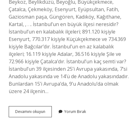
Beykoz, Beylikdüzü, Beyoğlu, Büyükçekmece,
Çatalca, Çekmeköy, Esenyurt, Eyüpsultan, Fatih,
Gaziosman paşa, Güngören, Kadıköy, Kağıthane,
Kartal, , . .. İstanbul’un en büyük ilçesi neresidir?
İstanbul’un en kalabalık ilçeleri; 891.120 kişiyle
Esenyurt, 770.317 kişiyle Küçükçekmece ve 734.369
kişiyle Bağcılar’dır. İstanbul’un en az kalabalık
ilçeleri; 16.119 kişiyle Adalar, 36.516 kişiyle Şile ve
72.966 kişiyle Çatalca’dır. İstanbul’un kaç semti var?
İstanbul’un 39 ilçesinden 25’i Avrupa yakasında, 7’si
Anadolu yakasında ve 14’ü de Anadolu yakasındadır.
Bunlardan 15’i Avrupa’da, 9’u Anadolu’da olmak
üzere 24 ilçenin…
Istanbulda
Devamını okuyun
Yorum Bırak
Kaç
Tane
Ilçe
Var