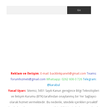
Arama
bet güncel giriş
betexper indir
Reklam ve İletişim:
E-mail:
backlinkpaneli@gmail.com
Teams:
forumhizmeti@gmail.com
Whatsapp: 0262 606 0 726
Telegram:
@karabul
Yasal Uyarı:
Sitemiz, 5651 Sayılı Kanun gereğince Bilgi Teknolojileri
ve İletişim Kurumu (BTK) tarafından onaylanmış bir Yer Sağlayıcı
olarak hizmet vermektedir. Bu nedenle, sitedeki içerikleri proaktif