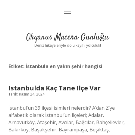
menüyü
Anasayfa
aç
Gizlilik Politikası
Okyanus Macera Günlüğü
Yasal Uyarı
Deniz hikayeleriyle dolu keyifli yolculuk!
Hakkımızda
Etiket:
İstanbula en yakın şehir hangisi
Istanbulda Kaç Tane Ilçe Var
Tarih: Kasım 24, 2024
İstanbul’un 39 ilçesi isimleri nelerdir? A’dan Z’ye
alfabetik olarak İstanbul’un ilçeleri; Adalar,
Arnavutköy, Ataşehir, Avcılar, Bağcılar, Bahçelievler,
Bakırköy, Başakşehir, Bayrampaşa, Beşiktaş,